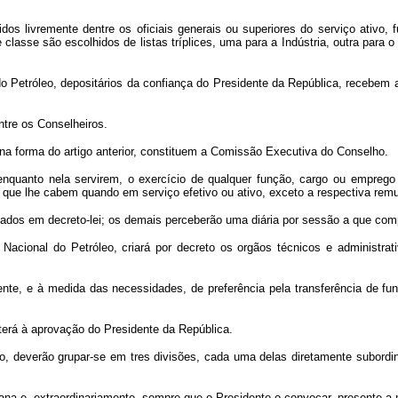
dos livremente dentre os oficiais generais ou superiores do serviço ativo, 
lasse são escolhidos de listas tríplices, uma para a Indústria, outra para o
 Petróleo, depositários da confiança do Presidente da República, recebem a
tre os Conselheiros.
na forma do artigo anterior, constituem a Comissão Executiva do Conselho.
uanto nela servirem, o exercício de qualquer função, cargo ou emprego da
ens que lhe cabem quando em serviço efetivo ou ativo, exceto a respectiva rem
dos em decreto-lei; os demais perceberão uma diária por sessão a que co
acional do Petróleo, criará por decreto os orgãos técnicos e administra
nte, e à medida das necessidades, de preferência pela transferência de fun
terá à aprovação do Presidente da República.
rtigo, deverão grupar-se em tres divisões, cada uma delas diretamente sub
na e, extraordinariamente, sempre que o Presidente o convocar, presente a 