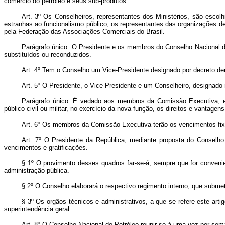
comércio do petróleo e seus sub-produtos.
Art.
3º Os Conselheiros, representantes dos Ministérios, são escolhi
estranhas ao funcionalismo público; os representantes das organizações de c
pela Federação das Associações Comerciais do Brasil.
Parágrafo único. O Presidente e os membros do Conselho Nacional do
substituídos ou reconduzidos.
Art.
4º Tem o Conselho um Vice-Presidente designado por decreto den
Art.
5º O Presidente, o Vice-Presidente e um Conselheiro, designado 
Parágrafo único. É vedado aos membros da Comissão Executiva, enq
público civil ou militar, no exercício da nova função, os direitos e vantag
Art.
6º Os membros da Comissão Executiva terão os vencimentos fixa
Art.
7º O Presidente da República, mediante proposta do Conselho N
vencimentos e gratificações.
§ 1º O provimento desses quadros far-se-á, sempre que for convenie
administração pública.
§ 2º O Conselho elaborará o respectivo regimento interno, que subme
§ 3º Os orgãos técnicos e administrativos, a que se refere este a
superintendência geral.
Art.
8º O Conselho Nacional do Petróleo reunir-se-á uma vez por sema