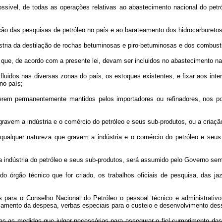
ossivel, de todas as operações relativas ao abastecimento nacional do petr
ação das pesquisas de petróleo no país e ao barateamento dos hidrocarburetos
stria da destilação de rochas betuminosas e piro-betuminosas e dos combusti
s que, de acordo com a presente lei, devam ser incluidos no abastecimento na
 fluidos nas diversas zonas do país, os estoques existentes, e fixar aos int
no país;
serem permanentemente mantidos pelos importadores ou refinadores, nos p
gravem a indústria e o comércio do petróleo e seus sub-produtos, ou a criaç
qualquer natureza que gravem a indústria e o comércio do petróleo e seus
indústria do petróleo e seus sub-produtos, será assumido pelo Governo sem 
do órgão técnico que for criado, os trabalhos oficiais de pesquisa, das j
os para o Conselho Nacional do Petróleo o pessoal técnico e administrativ
çamento da despesa, verbas especiais para o custeio e desenvolvimento des
as as medidas que julgar necessárias para assegurar o fiel cumprimento das 