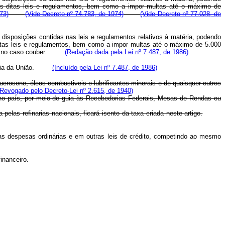
s ditas leis e regulamentos, bem como a impor multas até o máximo de
73)
(Vide Decreto nº 74.783, de 1974)
(Vide Decreto nº 77.028, de
 disposições contidas nas leis e regulamentos relativos à matéria, podendo
tas leis e regulamentos, bem como a impor multas até o máximo de 5.000
l que no caso couber.
(Redação dada pela Lei nº 7.487, de 1986)
entária da União.
(Incluído pela Lei nº 7.487, de 1986)
uerosene, óleos combustiveis e lubrificantes minerais e de quaisquer outros
(Revogado pelo Decreto-Lei nº 2.615, de 1940)
a no país, por meio de guia às Recebedorias Federais, Mesas de Rendas ou
pelas refinarias nacionais, ficará isento da taxa criada neste artigo.
as despesas ordinárias e em outras leis de crédito, competindo ao mesmo
inanceiro.