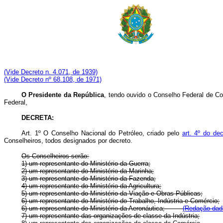
(Vide Decreto n. 4.071, de 1939)
(Vide Decreto nº 68.108, de 1971)
O Presidente da República
, tendo ouvido o Conselho Federal de Com
Federal,
DECRETA:
Art.
1º O Conselho Nacional do Petróleo, criado pelo
art. 4º do dec
Conselheiros, todos designados por decreto.
Os Conselheiros serão:
1) um representante do Ministério da Guerra;
2) um representante do Ministério da Marinha;
3) um representante do Ministério da Fazenda;
4) um representante do Ministério da Agricultura;
5) um representante do Ministério da Viação e Obras Públicas;
6) um representante do Ministério do Trabalho, Indústria e Comércio;
6) um representante do Ministério da Aeronáutica;
(Redação dada
7) um representante das organizações de classe da Indústria;