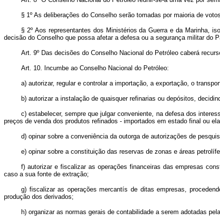
§ 1º As deliberações do Conselho serão tomadas por maioria de votos
§ 2º Aos representantes dos Ministérios da Guerra e da Marinha, iso
decisão do Conselho que possa afetar a defesa ou a segurança militar do P
Art.
9º Das decisões do Conselho Nacional do Petróleo caberá recurso
Art.
10. Incumbe ao Conselho Nacional do Petróleo:
a) autorizar, regular e controlar a importação, a exportação, o transpo
b) autorizar a instalação de quaisquer refinarias ou depósitos, decid
c) estabelecer, sempre que julgar conveniente, na defesa dos interes
preços de venda dos produtos refinados - importados em estado final ou elab
d) opinar sobre a conveniência da outorga de autorizações de pesqui
e) opinar sobre a constituição das reservas de zonas e áreas petrolíf
f) autorizar e fiscalizar as operações financeiras das empresas cons
caso a sua fonte de extração;
g) fiscalizar as operações mercantís de ditas empresas, proceden
produção dos derivados;
h) organizar as normas gerais de contabilidade a serem adotadas pela