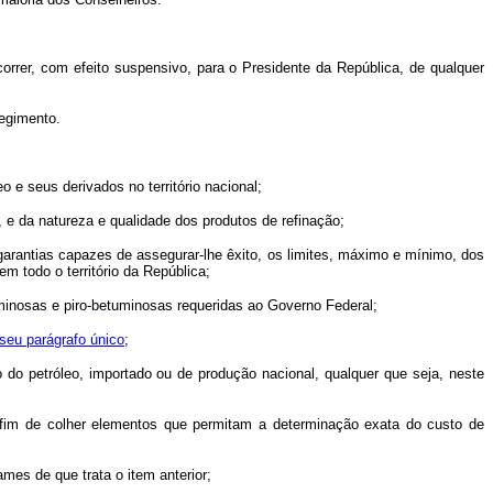
orrer, com efeito suspensivo, para o Presidente da República, de qualquer
regimento.
eo e seus derivados no território nacional;
, e da natureza e qualidade dos produtos de refinação;
 garantias capazes de assegurar-lhe êxito, os limites, máximo e mínimo, dos
m todo o território da República;
uminosas e piro-betuminosas requeridas ao Governo Federal;
 seu parágrafo único
;
ão do petróleo, importado ou de produção nacional, qualquer que seja, neste
 afim de colher elementos que permitam a determinação exata do custo de
mes de que trata o item anterior;