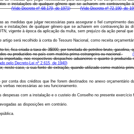
ntos e instalações de qualquer gênero que se acharem em contravenção à
ouber.
(Vide Decreto nº 68.170, de 1971)
(Vide Decreto nº 72.190, de 19
das as medidas que julgar necessárias para assegurar o fiel cumprimento das
os e instalações de qualquer gênero que se acharem em contravenção às di
l - OTN, vigente à época da aplicação da multa, sem prejuízo da ação pena
ste artigo será recolhido à conta do Tesouro Nacional, como receita orçam
ei, fica criada a taxa de 3$000, por tonelada de petróleo bruto, gasolina, q
tados ou produzidos no país com matéria prima estrangeira ou nacional.
doria importada, nos respectivos despachos aduaneiros e quanto à produzid
do pelo Decreto-Lei nº 2.615, de 1940)
r, neste caso, a sua fonte de extração, quando utilizado como matéria prima 
por conta dos créditos que lhe forem destinados no anexo orçamentário d
s verbas necessárias ao seu funcionamento.
às despesas com a instalação e o custeio do Conselho no presente exercício f
 revogadas as disposições em contrário.
epública.