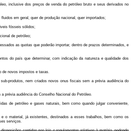
óleo, inclusive dos preços de venda do petróleo bruto e seus derivados no
 fluidos em geral, quer de produção nacional, quer importados;
veis fósseis sólidos;
cional de petróleo;
eressados as quotas que poderão importar, dentro de prazos determinados, e
ontos do país que determinar, com indicação da natureza e qualidade dos
ão de novos impostos e taxas.
 sub-produtos, nem criados novos onus fiscais sem a prévia audiência do
a prévia audiência do Conselho Nacional do Petróleo.
azidas de petróleo e gases naturais, bem como quando julgar conveniente,
o e o material, já existentes, destinados a esses trabalhos, bem como os
ses serviços.
disposições contidas nas leis e regulamentos relativos à matéria, podendo