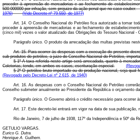
proceder à apreensão de mercadorias e ao fechamento de estabelecime
500:000000 por infração, sem prejuizo da ação penal que no caso c
1976)
(Vide Decreto nº 79.550, de 1977)
Art. 14. O Conselho Nacional do Petróleo fica autorizado a tomar to
proceder à apreensão de mercadorias e ao fechamento de estabeleciment
(cinco mil) vezes o valor atualizado das Obrigações do Tesouro Naciona
Parágrafo único. O produto da arrecadação das multas previstas ne
Art.
15. Para ocorrer às despesas com a execução do presente decreto-l
sub-produtos do petróleo, a juizo do Conselho Nacional do Petróleo, impor
§ 1º A taxa referida neste artigo será arrecadada, quanto à merca
Coletorias, tendo, em ambos os casos, escrituração especial.
(Revoga
§ 2º O petróleo bruto importado ou de produção nacional, seja qual fo
(Revogado pelo Decreto-Lei nº 2.615, de 1940)
Art.
16. As despesas com o Conselho Nacional do Petróleo correrão 
Conselho submeter anualmente ao Presidente da República o orçamento da
Parágrafo único. O Governo abrirá o crédito necessário para ocorrer 
Art.
17. Este decreto-lei entrará em vigor na data de sua publicação,
Rio de Janeiro, 7 de julho de 1938, 117º da Independência e 50º da R
GETULIO VARGAS.
Eurico G. Dutra.
Henrique A. Guilhem.