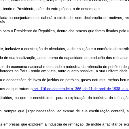
, tendo o Presidente, além do voto próprio, o de desempate.
lada ou conjuntamente, caberá o direito de, sem declaração de motivos, rec
aís.
 para o Presidente da República, dentro dos prazos que forem fixados pelo 
rte, inclusive a construção de oleodutos, a distribuição e o comércio de petról
indo de sua localização, assim como da capacidade de produção das refinarias
ses da economia nacional e cercando a indústria da refinação de petróleo de
orados no País - tendo em vista, tanto quanto possivel, a sua uniformidade e
sa e concessões de lavra de jazidas de petróleo, gases naturais, rochas bet
eras de que tratam o
art. 116 do decreto-lei n. 366, de 11 de abril de 1938, e o
tituídas, ou que se constituirem, para a exploração da indústria da refinaç
do, sempre que julgar necessário, ao exame de sua escrituração contabil,
s empresas que explorem a indústria de refinação, de molde a facilitar os exa