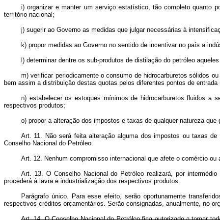
i) organizar e manter um serviço estatístico, tão completo quanto p
território nacional;
j) sugerir ao Governo as medidas que julgar necessárias à intensific
k) propor medidas ao Governo no sentido de incentivar no país a indú
l) determinar dentre os sub-produtos de distilação do petróleo aquele
m) verificar periodicamente o consumo de hidrocarburetos sólidos ou
bem assim a distribuição destas quotas pelos diferentes pontos de entrada 
n) estabelecer os estoques mínimos de hidrocarburetos fluidos a 
respectivos produtos;
o) propor a alteração dos impostos e taxas de qualquer natureza que 
Art.
11. Não será feita alteração alguma dos impostos ou taxas de 
Conselho Nacional do Petróleo.
Art.
12. Nenhum compromisso internacional que afete o comércio ou a 
Art.
13. O Conselho Nacional do Petróleo realizará, por intermédio 
procederá à lavra e industrialização dos respectivos produtos.
Parágrafo único. Para esse efeito, serão oportunamente transferid
respectivos créditos orçamentários. Serão consignadas, anualmente, no or
Art.
14. O Conselho Nacional do Petróleo fica autorizado a tomar tod