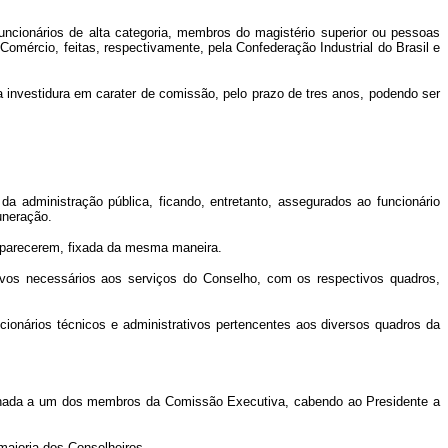
funcionários de alta categoria, membros do magistério superior ou pessoas
 Comércio, feitas, respectivamente, pela Confederação Industrial do Brasil e
 investidura em carater de comissão, pelo prazo de tres anos, podendo ser
 administração pública, ficando, entretanto, assegurados ao funcionário
uneração.
mparecerem, fixada da mesma maneira.
tivos necessários aos serviços do Conselho, com os respectivos quadros,
cionários técnicos e administrativos pertencentes aos diversos quadros da
ordinada a um dos membros da Comissão Executiva, cabendo ao Presidente a
maioria dos Conselheiros.