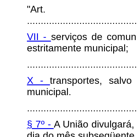
"Art
........................................
VII -
serviços de comun
estritamente municipal;
........................................
X -
transportes, salv
municipal.
........................................
§ 7º -
A União divulgará, 
dia do mês subseqüente