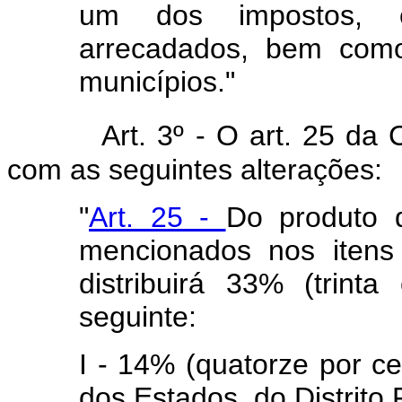
um dos impostos, e
arrecadados, bem como
municípios."
Art. 3º - O art. 25 da
com as seguintes alterações
"
Art. 25 -
Do produto 
mencionados nos itens
distribuirá 33% (trint
seguinte:
I - 14% (quatorze por c
dos Estados, do Distrito F