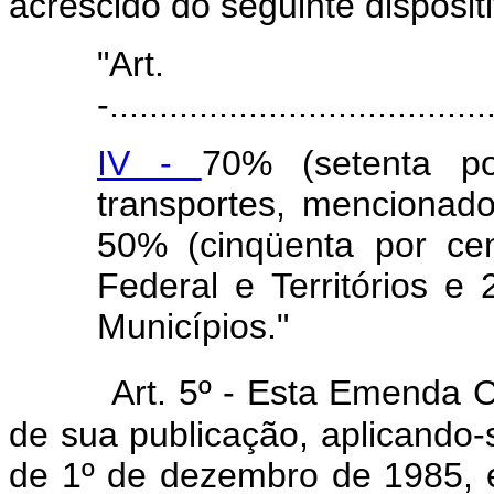
acrescido do seguinte disposi
"Ar
-......................................
IV -
70% (setenta p
transportes, mencionad
50% (cinqüenta por cen
Federal e Territórios e
Municípios."
Art. 5º - Esta Emenda C
de sua publicação, aplicando-s
de 1º de dezembro de 1985, e