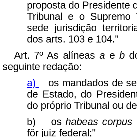
proposta do Presidente d
Tribunal e o Supremo T
sede jurisdição territo
dos arts. 103 e 104."
Art. 7º As alíneas
a
e
b
do
seguinte redação:
a)
os mandados de segu
de Estado, do Preside
do próprio Tribunal ou de 
b)
os
habeas corpus
fôr juiz federal;"