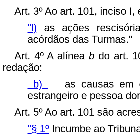
Art. 3º Ao art. 101, inciso I
"l)
as ações rescisóri
acórdãos das Turmas."
Art. 4º A alínea
b
do art. 10
redação:
b)
as causas em qu
estrangeiro e pessoa dom
Art. 5º Ao art. 101 são acr
"§ 1º
Incumbe ao Tribuna