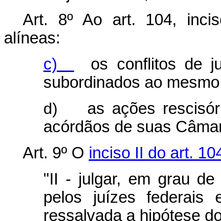
Art. 8º Ao art. 104, inci
alíneas:
c)
os conflitos de jur
subordinados ao mesmo 
d)
as ações rescisó
acórdãos de suas Câma
Art. 9º O
inciso II do art. 10
"II - julgar, em grau d
pelos juízes federais 
ressalvada a hipótese do 