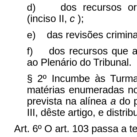
d)
dos recursos or
(inciso II,
c
);
e)
das revisões criminai
f)
dos recursos que 
ao Plenário do Tribunal.
§ 2º Incumbe às Turmas
matérias enumeradas no
prevista na alínea
a
do p
III, dêste artigo, e distri
Art. 6º O art. 103 passa a t