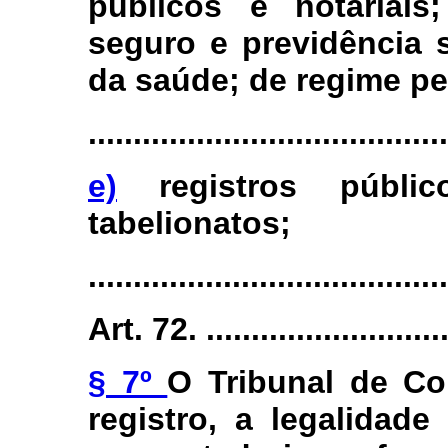
públicos e notariais;
seguro e previdência 
da saúde; de regime pe
........................................
e)
registros públic
tabelionatos;
........................................
Art. 72. .............................
§ 7º
O Tribunal de Con
registro, a legalidad