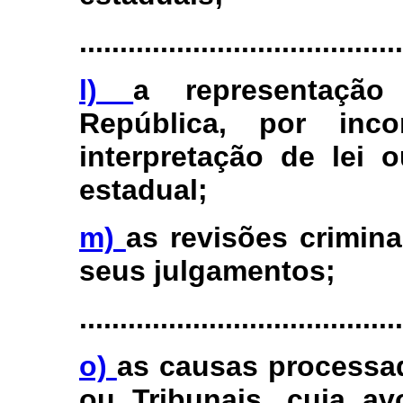
........................................
l)
a representação
República, por inco
interpretação de lei 
estadual;
m)
as revisões crimina
seus julgamentos;
........................................
o)
as causas processad
ou Tribunais, cuja av