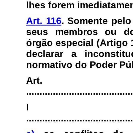
lhes forem imediatame
Art. 116
. Somente pelo
seus membros ou do
órgão especial (Artigo 
declarar a inconstit
normativo do Poder Púb
Art.
........................................
I
........................................