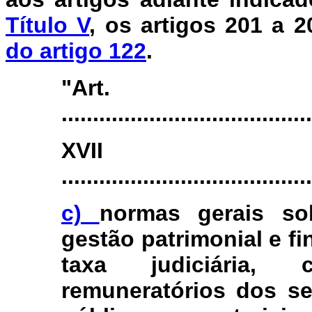
Título V
, os artigos 201 a 
do artigo 122
.
"Ar
.......................................
XV
........................................
c)
normas gerais so
gestão patrimonial e fi
taxa judiciária,
remuneratórios dos se