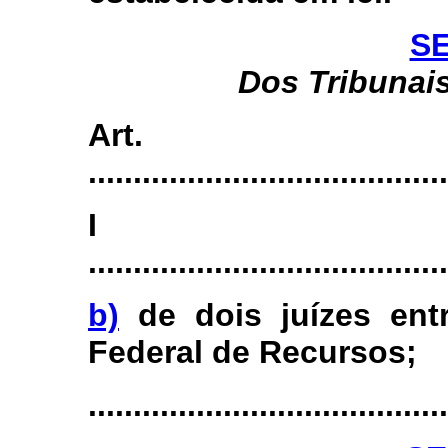
SE
Dos Tribunais
Art
........................................
I
........................................
b)
de dois juízes ent
Federal de Recursos;
........................................