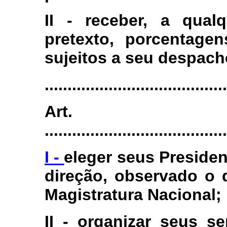
II - receber, a qual
pretexto, porcentage
sujeitos a seu despach
........................................
Art.
........................................
I -
eleger seus Presiden
direção, observado o 
Magistratura Nacional;
II - organizar seus se