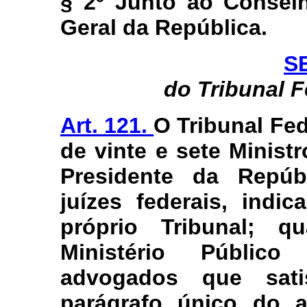
§ 2º Junto ao Conselh
Geral da República.
S
do Tribunal 
Art. 121.
O Tribunal Fe
de vinte e sete Minist
Presidente da Repúb
juízes federais, indic
próprio Tribunal; 
Ministério Público
advogados que sati
parágrafo único do a