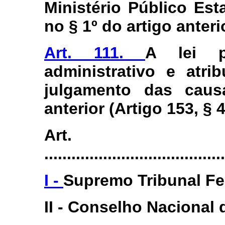
Ministério Público Es
no § 1º do artigo anteri
Art. 111.
A lei p
administrativo e atri
julgamento das caus
anterior (Artigo 153, § 4
Art.
.......................................
I -
Supremo Tribunal Fe
II - Conselho Nacional 