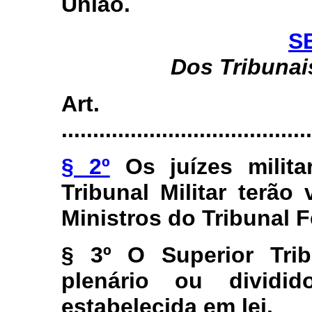
União.
S
Dos Tribunais
Art
........................................
§ 2º
Os juízes milita
Tribunal Militar terã
Ministros do Tribunal 
§ 3º O Superior Trib
plenário ou divid
estabelecida em lei.