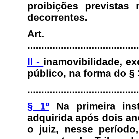
proibições previstas 
decorrentes.
Art.
........................................
II -
inamovibilidade, ex
público, na forma do § 
........................................
§ 1º
Na primeira inst
adquirida após dois a
o juiz, nesse período