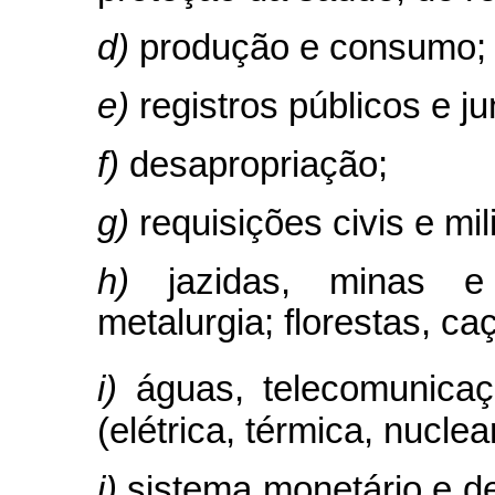
d)
produção e consumo;
e)
registros públicos e j
f)
desapropriação;
g)
requisições civis e mi
h)
jazidas, minas e
metalurgia; florestas, ca
i)
águas, telecomunicaç
(elétrica, térmica, nuclea
j)
sistema monetário e de