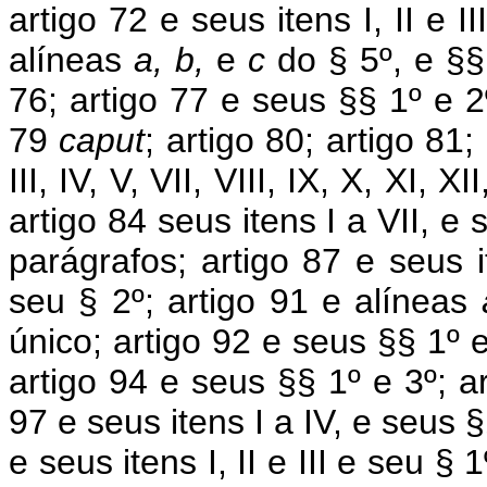
artigo 72 e seus itens I, II e I
alíneas
a, b,
e
c
do § 5º, e §§ 
76; artigo 77 e seus §§ 1º e 2º
79
caput
; artigo 80; artigo 81; 
III, IV, V, VII, VIII, IX, X, XI, X
artigo 84 seus itens I a VII, e
parágrafos; artigo 87 e seus it
seu § 2º; artigo 91 e alíneas
único; artigo 92 e seus §§ 1º e
artigo 94 e seus §§ 1º e 3º; ar
97 e seus itens I a IV, e seus §
e seus itens I, II e III e seu § 