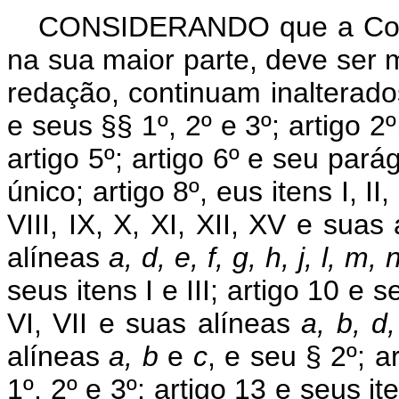
CONSIDERANDO que a Const
na sua maior parte, deve ser 
redação, continuam inalterados
e seus §§ 1º, 2º e 3º; artigo 2º,
artigo 5º; artigo 6º e seu pará
único; artigo 8º, eus itens I, II,
VIII, IX, X, XI, XII, XV e suas
alíneas
a, d, e, f, g, h, j, l, m, 
seus itens I e III; artigo 10 e s
VI, VII e suas alíneas
a, b, d
alíneas
a, b
e
c
, e seu § 2º; a
1º, 2º e 3º; artigo 13 e seus iten