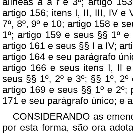
alíneas
a
a
f
e 3º; artigo 153
artigo 156; itens I, II, III, IV 
7º, 8º, 9º e 10; artigo 158 e s
1º; artigo 159 e seus §§ 1º e 2
artigo 161 e seus §§ I a IV; ar
artigo 164 e seu parágrafo úni
artigo 166 e seus itens I, II e
seus §§ 1º, 2º e 3º; §§ 1º, 2º 
artigo 169 e seus §§ 1º e 2º; 
171 e seu parágrafo único; e a
CONSIDERANDO as emendas 
por esta forma, são ora adot