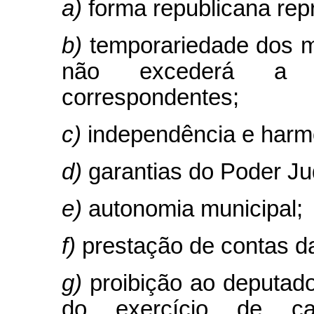
a)
forma republicana rep
b)
temporariedade dos m
não excederá a d
correspondentes;
c)
independência e harm
d)
garantias do Poder Jud
e)
autonomia municipal;
f)
prestação de contas d
g)
proibição ao deputado
do exercício de c