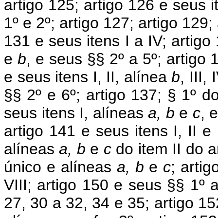
artigo 125; artigo 126 e seus i
1º e 2º; artigo 127; artigo 129; 
131 e seus itens I a IV; artigo
e
b
, e seus §§ 2º a 5º; artigo 
e seus itens I, II, alínea
b
, III
§§ 2º e 6º; artigo 137; § 1º do
seus itens I, alíneas
a, b
e
c
, 
artigo 141 e seus itens I, II e
alíneas
a, b
e
c
do item II do a
único e alíneas
a, b
e
c
; artig
VIII; artigo 150 e seus §§ 1º 
27, 30 a 32, 34 e 35; artigo 152