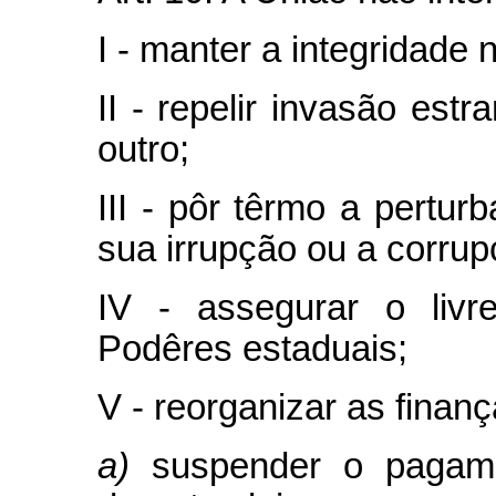
I - manter a integridade 
II - repelir invasão es
outro;
III - pôr têrmo a pert
sua irrupção ou a corrup
IV - assegurar o livr
Podêres estaduais;
V - reorganizar as finan
a)
suspender o pagame