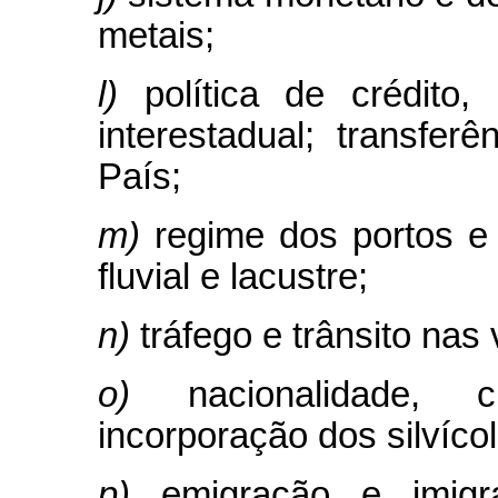
metais;
l)
política de crédito,
interestadual; transfer
País;
m)
regime dos portos 
fluvial e lacustre;
n)
tráfego e trânsito nas 
o)
nacionalidade, 
incorporação dos silvíc
p)
emigração e imigr