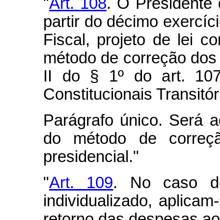
"
Art. 108
. O Presidente 
partir do décimo exercí
Fiscal, projeto de lei 
método de correção dos l
II do § 1º do art. 10
Constitucionais Transitór
Parágrafo único. Será 
do método de correçã
presidencial."
"
Art. 109
. No caso de
individualizado, aplicam-
retorno das despesas aos