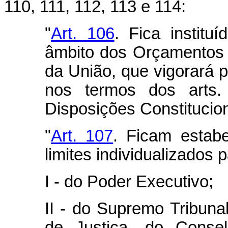
110, 111, 112, 113 e 114:
"
Art. 106
. Fica instit
âmbito dos Orçamentos 
da União, que vigorará po
nos termos dos
arts
Disposições Constitucion
"
Art. 107
. Ficam estabe
limites individualizados
I - do Poder Executivo;
II - do Supremo Tribunal
de Justiça, do Consel