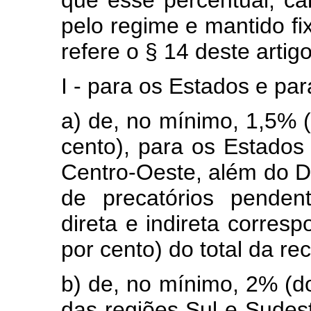
que esse percentual, c
pelo regime e mantido fix
refere o § 14 deste artigo
I - para os Estados e para
a) de, no mínimo, 1,5% (
cento), para os Estados
Centro-Oeste, além do Di
de precatórios penden
direta e indireta corresp
por cento) do total da rec
b) de, no mínimo, 2% (do
das regiões Sul e Sudest