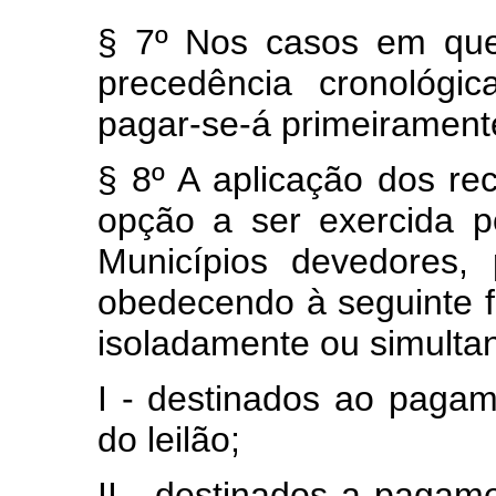
§ 7º Nos casos em que
precedência cronológic
pagar-se-á primeiramente
§ 8º A aplicação dos re
opção a ser exercida po
Municípios devedores,
obedecendo à seguinte f
isoladamente ou simult
I - destinados ao pagam
do leilão;
II - destinados a pagame