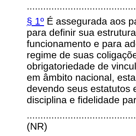
........................................
§ 1º
É assegurada aos par
para definir sua estrutur
funcionamento e para ado
regime de suas coligaçõe
obrigatoriedade de vincu
em âmbito nacional, estad
devendo seus estatutos 
disciplina e fidelidade par
.......................................
(NR)