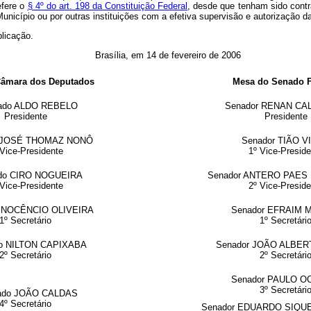
efere o
§ 4º do art. 198 da Constituição Federal
, desde que tenham sido contr
 Município ou por outras instituições com a efetiva supervisão e autorização 
blicação.
Brasília, em 14 de fevereiro de 2006
Câmara dos Deputados
Mesa do Senado F
ado ALDO REBELO
Senador RENAN CA
Presidente
Presidente
o JOSÉ THOMAZ NONÔ
Senador TIÃO V
 Vice-Presidente
1º Vice-Preside
do CIRO NOGUEIRA
Senador ANTERO PAES
 Vice-Presidente
2º Vice-Preside
 INOCÊNCIO OLIVEIRA
Senador EFRAIM 
1º Secretário
1º Secretári
o NILTON CAPIXABA
Senador JOÃO ALBE
2º Secretário
2º Secretári
Senador PAULO O
3º Secretári
ado JOÃO CALDAS
4º Secretário
Senador EDUARDO SIQU