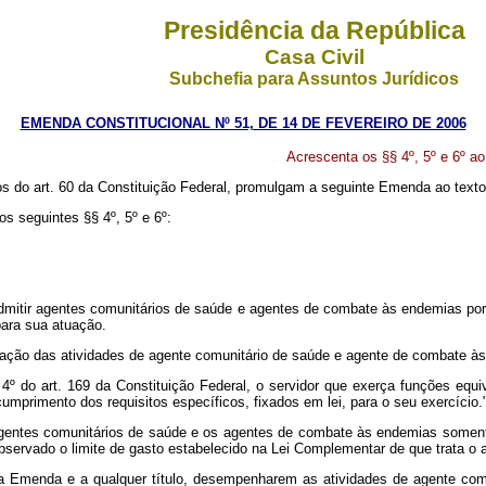
Presidência da República
Casa Civil
Subchefia para Assuntos Jurídicos
EMENDA CONSTITUCIONAL Nº 51, DE 14 DE FEVEREIRO DE 2006
Acrescenta os §§ 4º, 5º e 6º ao
do art. 60 da Constituição Federal, promulgam a seguinte Emenda ao texto 
os seguintes §§ 4º, 5º e 6º:
mitir agentes comunitários de saúde e agentes de combate às endemias por 
para sua atuação.
entação das atividades de agente comunitário de saúde e agente de combate à
 4º do art. 169 da Constituição Federal, o servidor que exerça funções eq
primento dos requisitos específicos, fixados em lei, para o seu exercício.
gentes comunitários de saúde e os agentes de combate às endemias somente 
observado o limite de gasto estabelecido na Lei Complementar de que trata o a
ta Emenda e a qualquer título, desempenharem as atividades de agente com