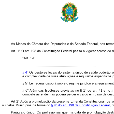
As Mesas da Câmara dos Deputados e do Senado Federal, nos termos 
Art. 1º O art. 198 da Constituição Federal passa a vigorar acrescido d
"Art. 198. ........................................................
........................................................................
§ 4º
Os gestores locais do sistema único de saúde poderão ad
e complexidade de suas atribuições e requisitos específicos 
§ 5º Lei federal disporá sobre o regime jurídico e a regulam
§ 6º Além das hipóteses previstas no § 1º do art. 41 e no §
combate às endemias poderá perder o cargo em caso de descum
Art 2º Após a promulgação da presente Emenda Constitucional, os a
ou pelos Municípios na forma do
§ 4º do art. 198 da Constituição Federal
, 
Parágrafo único. Os profissionais que, na data de promulgação des