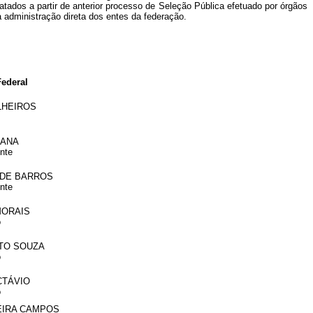
atados a partir de anterior processo de Seleção Pública efetuado por órgãos
da administração direta dos entes da federação.
ederal
LHEIROS
IANA
nte
 DE BARROS
nte
MORAIS
o
RTO SOUZA
o
CTÁVIO
o
EIRA CAMPOS