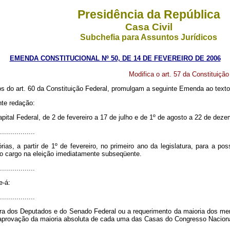
Presidência da República
Casa Civil
Subchefia para Assuntos Jurídicos
EMENDA CONSTITUCIONAL Nº 50, DE 14 DE FEVEREIRO DE 2006
Modifica o art. 57 da Constituição
do art. 60 da Constituição Federal, promulgam a seguinte Emenda ao texto 
nte redação:
ital Federal, de 2 de fevereiro a 17 de julho e de 1º de agosto a 22 de deze
.................
as, a partir de 1º de fevereiro, no primeiro ano da legislatura, para a p
o cargo na eleição imediatamente subseqüente.
.................
e-á:
.................
ara dos Deputados e do Senado Federal ou a requerimento da maioria dos m
a aprovação da maioria absoluta de cada uma das Casas do Congresso Naciona