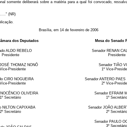
ional somente deliberará sobre a matéria para a qual foi convocado, ressal
........" (NR)
blicação.
Brasília, em 14 de fevereiro de 2006
Câmara dos Deputados
Mesa do Senado F
ado ALDO REBELO
Senador RENAN CA
Presidente
Presidente
o JOSÉ THOMAZ NONÔ
Senador TIÃO V
 Vice-Presidente
1º Vice-Preside
do CIRO NOGUEIRA
Senador ANTERO PAES
 Vice-Presidente
2º Vice-Preside
 INOCÊNCIO OLIVEIRA
Senador EFRAIM 
1º Secretário
1º Secretári
o NILTON CAPIXABA
Senador JOÃO ALBE
2º Secretário
2º Secretári
Senador PAULO O
3º Secretári