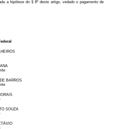
vada a hipótese do § 8º deste artigo, vedado o pagamento de
ederal
LHEIROS
IANA
nte
 DE BARROS
nte
MORAIS
o
RTO SOUZA
o
CTÁVIO
o