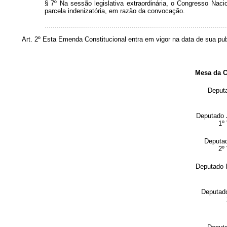
§ 7º Na sessão legislativa extraordinária, o Congresso Nac
parcela indenizatória, em razão da convocação.
.......................................................................................
Art. 2º Esta Emenda Constitucional entra em vigor na data de sua pu
Mesa da 
Deput
Deputad
1º
Deputa
2º
Deputado
Deputad