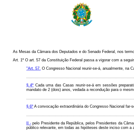
As Mesas da Câmara dos Deputados e do Senado Federal, nos termos 
Art. 1º O art. 57 da Constituição Federal passa a vigorar com a segui
"Art. 57.
O Congresso Nacional reunir-se-á, anualmente, na Cap
..........................................................................................
§ 4º
Cada uma das Casas reunir-se-á em sessões preparatóri
mandato de 2 (dois) anos, vedada a recondução para o mesm
..........................................................................................
§ 6º
A convocação extraordinária do Congresso Nacional far-s
..........................................................................................
II -
pelo Presidente da República, pelos Presidentes da Câm
público relevante, em todas as hipóteses deste inciso com 