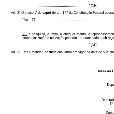
................................................................." (NR)
Art. 2º O inciso V do
caput
do art. 177 da Constituição Federal passa
"Art. 177 .................................................................
.................................................................
V -
a pesquisa, a lavra, o enriquecimento, o reprocessamen
comercialização e utilização poderão ser autorizadas sob re
................................................................." (NR)
Art. 3º Esta Emenda Constitucional entra em vigor na data de sua pu
Mesa da 
Depu
Deputad
1º
Deput