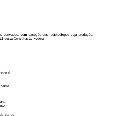
us derivados, com exceção dos radioisótopos cuja produção,
 21 desta Constituição Federal.
ederal
heiros
iana
nte
de Barros