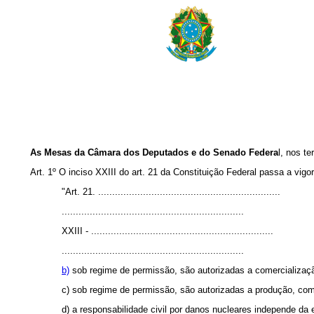
As Mesas da Câmara dos Deputados e do Senado Federa
l, nos t
Art. 1º O inciso XXIII do art. 21 da Constituição Federal passa a vig
"Art. 21. .................................................................
.................................................................
XXIII - .................................................................
.................................................................
b)
sob regime de permissão, são autorizadas a comercialização
c) sob regime de permissão, são autorizadas a produção, comer
d) a responsabilidade civil por danos nucleares independe da 