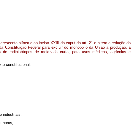
acrescenta alínea c ao inciso XXIII do caput do art. 21 e altera a redação do
da Constituição Federal para excluir do monopólio da União a produção, a
ão de radioisótopos de meia-vida curta, para usos médicos, agrícolas e
to constitucional:
 industriais;
s horas;