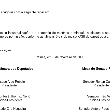
 a vigorar com a seguinte redação:
to, a industrialização e o comércio de minérios e minerais nucleares e se
gime de permissão, conforme as alíneas
b
e
c
do inciso XXIII do
caput
do art.
blicação.
Brasília, em 8 de fevereiro de 2006
Câmara dos Deputados
Mesa do Senado F
tado Aldo Rebelo
Senador Renan Cal
Presidente
Presidente
o José Thomaz Nonô
Senador Tião V
 Vice-Presidente
1º Vice-Preside
ado Ciro Nogueira
Senador Antero Paes 