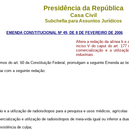
Presidência da República
Casa Civil
Subchefia para Assuntos Jurídicos
EMENDA CONSTITUCIONAL Nº 49, DE 8 DE FEVEREIRO DE 2006
Altera a redação da alínea b e 
inciso V do caput do art. 177 
comercialização e a utilizaç
industriais.
ermos do art. 60 da Constituição Federal, promulgam a seguinte Emenda ao tex
orar com a seguinte redação:
 e a utilização de radioisótopos para a pesquisa e usos médicos, agrícolas e
cialização e utilização de radioisótopos de meia-vida igual ou inferior a dua
existência de culpa;