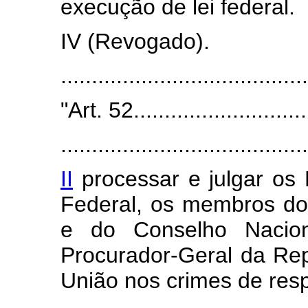
execução de lei federal.
IV (Revogado).
.....................................
"Art. 52.............................
........................................
II
processar e julgar os 
Federal, os membros do
e do Conselho Naciona
Procurador-Geral da Re
União nos crimes de res