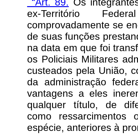
“Art. 89.
Os integrantes 
ex-Território Fed
comprovadamente se enc
de suas funções prestand
na data em que foi tra
os Policiais Militares ad
custeados pela União, c
da administração feder
vantagens a eles iner
qualquer título, de di
como ressarcimentos o
espécie, anteriores à p