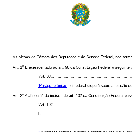
As Mesas da Câmara dos Deputados e do Senado Federal, nos term
o
Art. 1
É acrescentado ao art. 98 da Constituição Federal o seguinte 
"Art. 98.....................................................................
"Parágrafo único.
Lei federal disporá sobre a criação d
o
Art. 2
A alínea "i" do inciso I do art. 102 da Constituição Federal pa
"Art. 102. ...............................................
I - .........................................................
..............................................................