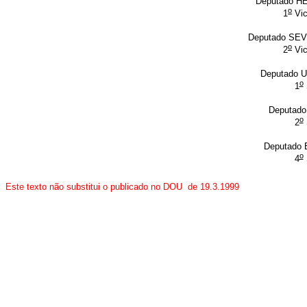
Deputado 
o
1
Vic
Deputado SE
o
2
Vic
Deputado 
o
1
Deputad
o
2
Deputado
o
4
Este texto não substitui o publicado no DOU de 19.3.1999