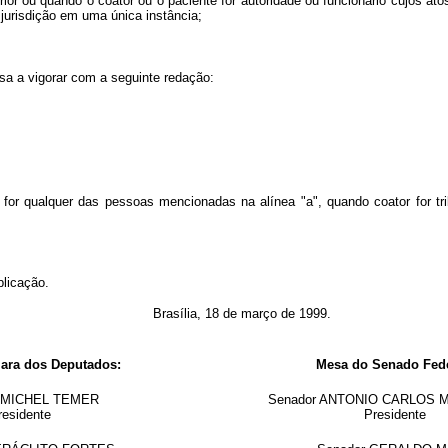
rior ou quando o coator ou o paciente for autoridade ou funcionário cujos at
 jurisdição em uma única instância;
assa a vigorar com a seguinte redação:
for qualquer das pessoas mencionadas na alínea "a", quando coator for trib
blicação.
Brasília, 18 de março de 1999.
ara dos Deputados:
Mesa do Senado Fede
o MICHEL TEMER
Senador ANTONIO CARLOS
residente
Presidente