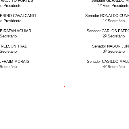
HERÁCLITO FORTES
Senador GERALDO 
o
e-Presidente
1
Vice-President
VERINO CAVALCANTI
Senador RONALDO CUNH
o
e-Presidente
1
Secretário
UBIRATAN AGUIAR
Senador CARLOS PATR
o
Secretário
2
Secretário
o NELSON TRAD
Senador NABOR JÚN
o
Secretário
3
Secretário
 EFRAIM MORAIS
Senador CASILDO MA
o
Secretário
4
Secretário
*