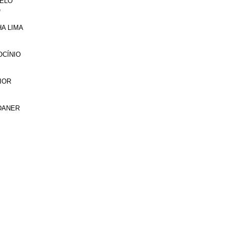
MELO
e
A LIMA
OCÍNIO
IOR
LDANER