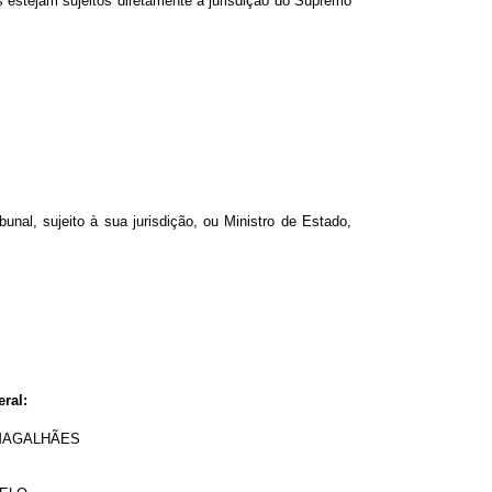
os estejam sujeitos diretamente à jurisdição do Supremo
unal, sujeito à sua jurisdição, ou Ministro de Estado,
ral:
 MAGALHÃES