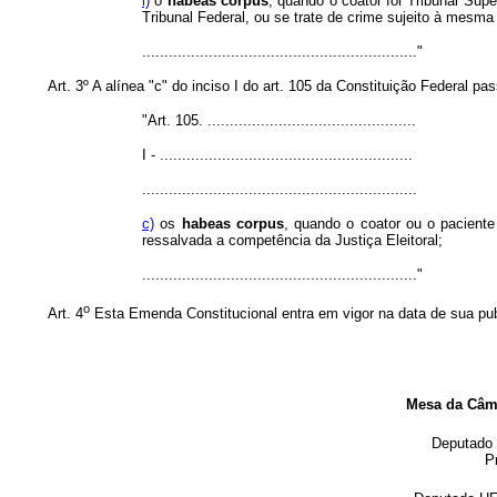
i)
o
habeas corpus
, quando o coator for Tribunal Supe
Tribunal Federal, ou se trate de crime sujeito à mesma
.............................................................."
Art. 3º A alínea "c" do inciso I do art. 105 da Constituição Federal p
"Art. 105. ...............................................
I - .........................................................
..............................................................
c)
os
habeas corpus
, quando o coator ou o paciente 
ressalvada a competência da Justiça Eleitoral;
.............................................................."
o
Art. 4
Esta Emenda Constitucional entra em vigor na data de sua pu
Mesa da Câm
Deputad
P