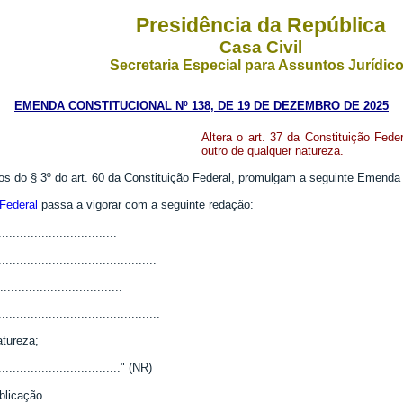
Presidência da República
Casa Civil
Secretaria Especial para Assuntos Jurídic
EMENDA CONSTITUCIONAL Nº 138, DE 19 DE DEZEMBRO DE 2025
Altera o art. 37 da Constituição Fed
outro de qualquer natureza.
do § 3º do art. 60 da Constituição Federal, promulgam a seguinte Emenda a
 Federal
passa a vigorar com a seguinte redação:
................................
............................................
..................................
.............................................
atureza;
...................................." (NR)
blicação.