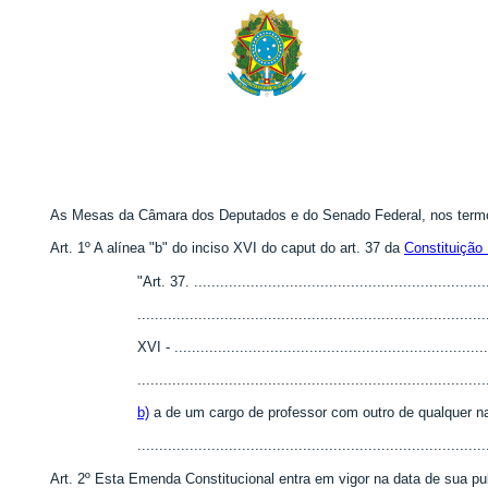
As Mesas da Câmara dos Deputados e do Senado Federal, nos termos 
Art. 1º A alínea "b" do inciso XVI do caput do art. 37 da
Constituição
"Art. 37. ....................................................................
................................................................................
XVI - ........................................................................
................................................................................
b)
a de um cargo de professor com outro de qualquer n
..............................................................................
Art. 2º Esta Emenda Constitucional entra em vigor na data de sua pu