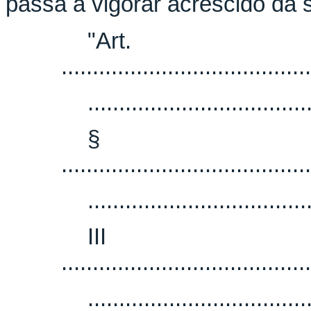
passa a vigorar acrescido da s
"Art
........................................
...................................
§
........................................
...................................
II
........................................
...................................