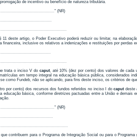
orrogação de incentivo ou benefício de natureza tributária.
..............................................." (NR)
.........................................
.......................................................
 11 deste artigo, o Poder Executivo poderá reduzir ou limitar, na elabora
inanceira, inclusive os relativos a indenizações e restituições por perdas e
........................................
.......................................................
 trata o inciso V do
caput
, até 10% (dez por cento) dos valores de cada 
atrículas em tempo integral na educação básica pública, considerados ind
e como Fundeb, não se aplicando, para fins deste inciso, os critérios de que t
ro por cento) dos recursos dos fundos referidos no inciso I do
caput
deste 
 na educação básica, conforme diretrizes pactuadas entre a União e demais 
cação.
..............................................." (NR)
..........................................
........................................................
e contribuem para o Programa de Integração Social ou para o Programa d