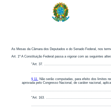
As Mesas da Câmara dos Deputados e do Senado Federal, nos termos 
Art. 1º A Constituição Federal passa a vigorar com as seguintes alte
"Art. 37. ....................................................................
................................................................................
§ 11.
Não serão computadas, para efeito dos limites rem
aprovada pelo Congresso Nacional, de caráter nacional, apli
..............................................................................
"Art. 163. ...................................................................
................................................................................