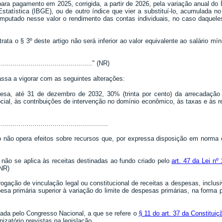
ara pagamento em 2025, corrigida, a partir de 2026, pela variação anual do
Estatística (IBGE), ou de outro índice que vier a substituí-lo, acumulada 
putado nesse valor o rendimento das contas individuais, no caso daqueles
 trata o § 3º deste artigo não será inferior ao valor equivalente ao salário m
................................................." (NR)
assa a vigorar com as seguintes alterações:
a, até 31 de dezembro de 2032, 30% (trinta por cento) da arrecadação da
, às contribuições de intervenção no domínio econômico, às taxas e às rece
.......................................................
o não opera efeitos sobre recursos que, por expressa disposição em norma c
o não se aplica às receitas destinadas ao fundo criado pelo
art. 47 da Lei n
(NR)
rrogação de vinculação legal ou constitucional de receitas a despesas, inclu
sa primária superior à variação do limite de despesas primárias, na forma 
ovada pelo Congresso Nacional, a que se refere o
§ 11 do art. 37 da Constituiç
nizatório previstas na legislação.