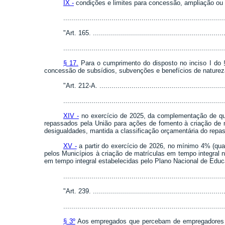
IX -
condições e limites para concessão, ampliação ou pr
..............................................................................
"Art. 165. ...................................................................
................................................................................
§ 17.
Para o cumprimento do disposto no inciso I do §
concessão de subsídios, subvenções e benefícios de natureza f
"Art. 212-A. ................................................................
................................................................................
XIV -
no exercício de 2025, da complementação de que
repassados pela União para ações de fomento à criação de m
desigualdades, mantida a classificação orçamentária do repass
XV -
a partir do exercício de 2026, no mínimo 4% (quat
pelos Municípios à criação de matrículas em tempo integral
em tempo integral estabelecidas pelo Plano Nacional de Edu
..............................................................................
"Art. 239. ...................................................................
................................................................................
§ 3º
Aos empregados que percebam de empregadores qu