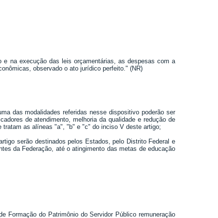
ção e na execução das leis orçamentárias, as despesas com a
conômicas, observado o ato jurídico perfeito." (NR)
uma das modalidades referidas nesse dispositivo poderão ser
icadores de atendimento, melhoria da qualidade e redução de
ratam as alíneas "a", "b" e "c" do inciso V deste artigo;
artigo serão destinados pelos Estados, pelo Distrito Federal e
entes da Federação, até o atingimento das metas de educação
e Formação do Patrimônio do Servidor Público remuneração