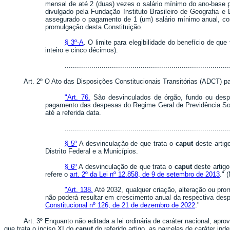
mensal de até 2 (duas) vezes o salário mínimo do ano-base p
divulgado pela Fundação Instituto Brasileiro de Geografia e 
assegurado o pagamento de 1 (um) salário mínimo anual, com
promulgação desta Constituição.
§ 3º-A
. O limite para elegibilidade do benefício de que
inteiro e cinco décimos).
..............................................................................
Art. 2º O Ato das Disposições Constitucionais Transitórias (ADCT) p
"Art. 76.
São desvinculados de órgão, fundo ou despes
pagamento das despesas do Regime Geral de Previdência Social
até a referida data.
................................................................................
§ 5º
A desvinculação de que trata o
caput
deste artig
Distrito Federal e a Municípios.
§ 6º
A desvinculação de que trata o
caput
deste artig
refere o
art. 2º da Lei nº 12.858, de 9 de setembro de 2013
." 
"Art. 138.
Até 2032, qualquer criação, alteração ou pro
não poderá resultar em crescimento anual da respectiva despe
Constitucional nº 126, de 21 de dezembro de 2022
."
Art. 3º Enquanto não editada a lei ordinária de caráter nacional, apr
que trata o inciso XI do
caput
do referido artigo, as parcelas de caráter inde