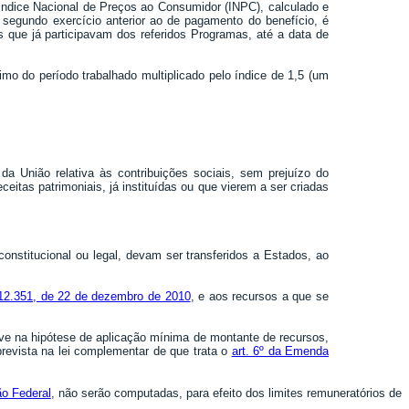
 Índice Nacional de Preços ao Consumidor (INPC), calculado e
no segundo exercício anterior ao de pagamento do benefício, é
 que já participavam dos referidos Programas, até a data de
ínimo do período trabalhado multiplicado pelo índice de 1,5 (um
 União relativa às contribuições sociais, sem prejuízo do
itas patrimoniais, já instituídas ou que vierem a ser criadas
onstitucional ou legal, devam ser transferidos a Estados, ao
º 12.351, de 22 de dezembro de 2010
, e aos recursos a que se
sive na hipótese de aplicação mínima de montante de recursos,
prevista na lei complementar de que trata o
art. 6º da Emenda
ão Federal
, não serão computadas, para efeito dos limites remuneratórios de