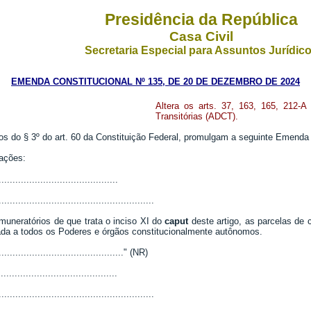
Presidência da República
Casa Civil
Secretaria Especial para Assuntos Jurídic
EMENDA CONSTITUCIONAL Nº 135, DE 20 DE DEZEMBRO DE 2024
Altera os arts. 37, 163, 165, 212-A
Transitórias (ADCT).
do § 3º do art. 60 da Constituição Federal, promulgam a seguinte Emenda a
rações:
..........................................
........................................................
uneratórios de que trata o inciso XI do
caput
deste artigo, as parcelas de 
cada a todos os Poderes e órgãos constitucionalmente autônomos.
..............................................." (NR)
.........................................
........................................................