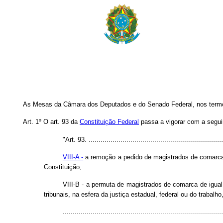
As Mesas da Câmara dos Deputados e do Senado Federal, nos termos 
Art. 1º O art. 93 da
Constituição Federal
passa a vigorar com a segui
"Art. 93. .....................................................................
VIII-A -
a remoção a pedido de magistrados de comarca de
Constituição;
VIII-B - a permuta de magistrados de comarca de igual
tribunais, na esfera da justiça estadual, federal ou do trabalho
..............................................................................