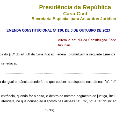
Presidência da República
Casa Civil
Secretaria Especial para Assuntos Jurídic
EMENDA CONSTITUCIONAL Nº 130, DE 3 DE OUTUBRO DE 2023
Altera o art. 93 da Constituição Fede
tribunais.
do § 3º do art. 60 da Constituição Federal, promulgam a seguinte Emenda a
nte redação:
........................................ ......................................................................
 igual entrância atenderá, no que couber, ao disposto nas alíneas "a", "b", 
 entrância, quando for o caso, e dentro do mesmo segmento de justiça, inclu
, atenderá, no que couber, ao disposto nas alíneas "a", "b", "c" e "e" do incis
.............................................." (NR)