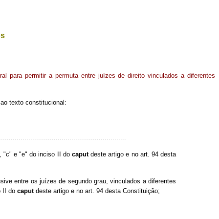
os
ral para permitir a permuta entre juízes de direito vinculados a diferentes
o texto constitucional:
................................................................
"c" e "e" do inciso II do
caput
deste artigo e no art. 94 desta
sive entre os juízes de segundo grau, vinculados a diferentes
o II do
caput
deste artigo e no art. 94 desta Constituição;