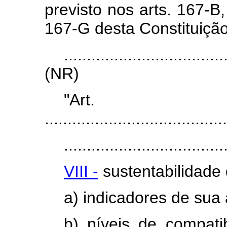
previsto nos arts. 167-B
167-G desta Constituição
...................................
(NR)
"Art
........................................
...................................
VIII -
sustentabilidade 
a) indicadores de sua
b) níveis de compatib