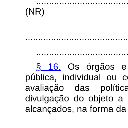
...................................
(NR)
"Ar
........................................
...................................
§ 16.
Os órgãos e e
pública, individual ou 
avaliação das polític
divulgação do objeto a 
alcançados, na forma da 
"Ar