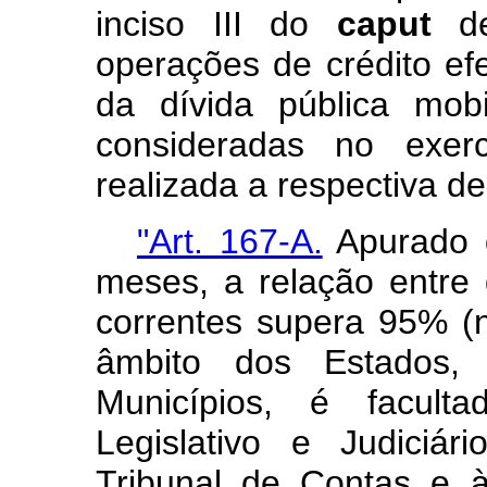
inciso III do
caput
des
operações de crédito ef
da dívida pública mobi
consideradas no exerc
realizada a respectiva d
"Art. 167-A.
Apurado q
meses, a relação entre 
correntes supera 95% (n
âmbito dos Estados, 
Municípios, é facult
Legislativo e Judiciár
Tribunal de Contas e à