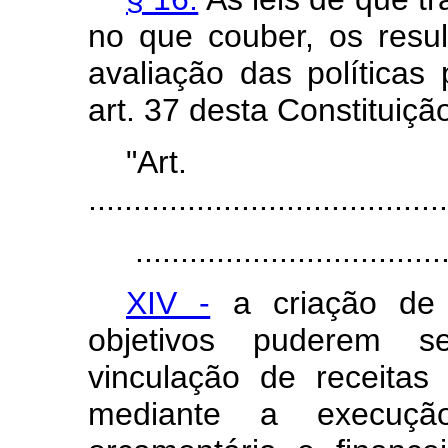
no que couber, os resu
avaliação das políticas
art. 37 desta Constituiçã
"Art
........................................
...................................
XIV -
a criação de 
objetivos puderem s
vinculação de receitas
mediante a execuçã