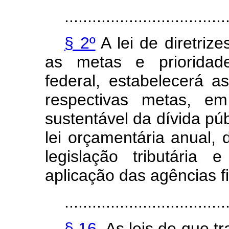
...................................
§ 2º
A lei de diretriz
as metas e prioridade
federal, estabelecerá as 
respectivas metas, em
sustentável da dívida púb
lei orçamentária anual, 
legislação tributária 
aplicação das agências fi
...................................
§ 16.
As leis de que tr