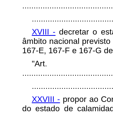
........................................
...................................
XVIII -
decretar o est
âmbito nacional previsto
167-E, 167-F e 167-G des
"Ar
........................................
...................................
XXVIII -
propor ao Con
do estado de calamidad