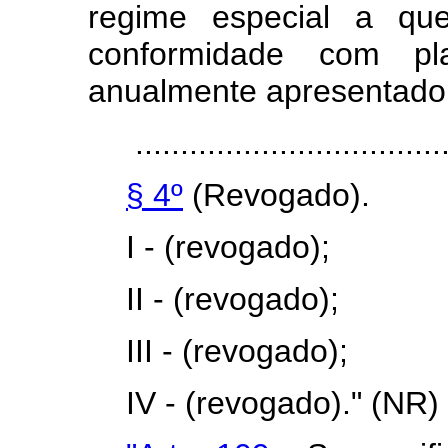
regime especial a que
conformidade com p
anualmente apresentado a
...................................
§ 4º
(Revogado).
I - (revogado);
II - (revogado);
III - (revogado);
IV - (revogado)." (NR)