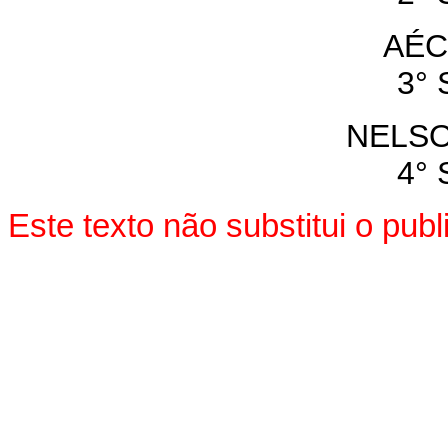
AÉC
3° 
NELS
4° 
Este texto não substitui o pu