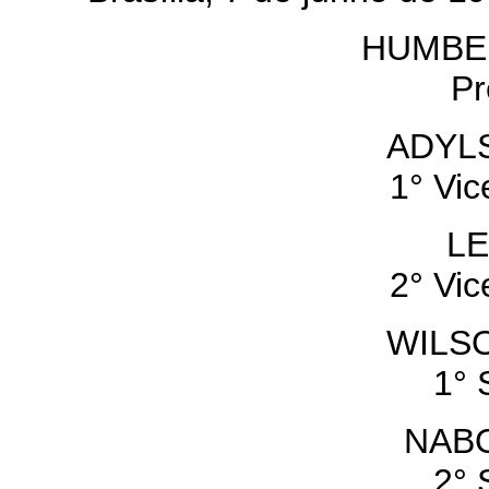
HUMBE
Pr
ADYL
1° Vic
LE
2° Vic
WILS
1° 
NAB
2° 