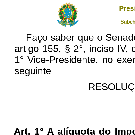
Pres
Subch
Faço saber que o Senado
artigo 155, § 2°, inciso IV,
1° Vice-Presidente, no exe
seguinte
RESOLUÇÃ
Art. 1° A alíquota do Im