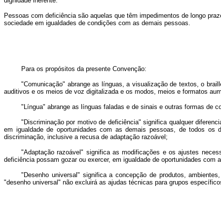
dignidade inerente.
Pessoas com deficiência são aquelas que têm impedimentos de longo prazo de
sociedade em igualdades de condições com as demais pessoas.
Para os propósitos da presente Convenção:
"Comunicação" abrange as línguas, a visualização de textos, o brail
auditivos e os meios de voz digitalizada e os modos, meios e formatos aum
"Língua" abrange as línguas faladas e de sinais e outras formas de 
"Discriminação por motivo de deficiência" significa qualquer diferenc
em igualdade de oportunidades com as demais pessoas, de todos os dire
discriminação, inclusive a recusa de adaptação razoável;
"Adaptação razoável" significa as modificações e os ajustes nece
deficiência possam gozar ou exercer, em igualdade de oportunidades com a
"Desenho universal" significa a concepção de produtos, ambiente
"desenho universal" não excluirá as ajudas técnicas para grupos específic