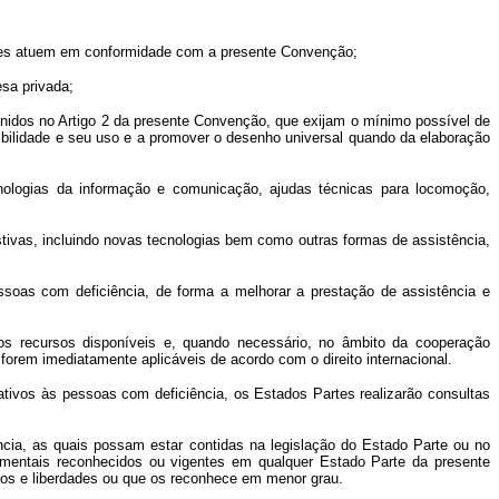
uições atuem em conformidade com a presente Convenção;
sa privada;
inidos no Artigo 2 da presente Convenção, que exijam o mínimo possível de
ibilidade e seu uso e a promover o desenho universal quando da elaboração
nologias da informação e comunicação, ajudas técnicas para locomoção,
stivas, incluindo novas tecnologias bem como outras formas de assistência,
ssoas com deficiência, de forma a melhorar a prestação de assistência e
os recursos disponíveis e, quando necessário, no âmbito da cooperação
forem imediatamente aplicáveis de acordo com o direito internacional.
ativos às pessoas com deficiência, os Estados Partes realizarão consultas
ncia, as quais possam estar contidas na legislação do Estado Parte ou no
damentais reconhecidos ou vigentes em qualquer Estado Parte da presente
os e liberdades ou que os reconhece em menor grau.