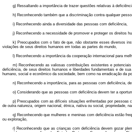
g) Ressaltando a importância de trazer questões relativas à deficiên
h) Reconhecendo também que a discriminação contra qualquer pessoa, 
i) Reconhecendo ainda a diversidade das pessoas com deficiência,
j) Reconhecendo a necessidade de promover e proteger os direitos h
k) Preocupados com o fato de que, não obstante esses diversos ins
violações de seus direitos humanos em todas as partes do mundo,
l) Reconhecendo a importância da cooperação internacional para mel
m) Reconhecendo as valiosas contribuições existentes e potencia
deficiência, de seus direitos humanos e liberdades fundamentais e de sua
humano, social e econômico da sociedade, bem como na erradicação da po
n) Reconhecendo a importância, para as pessoas com deficiência, de s
o) Considerando que as pessoas com deficiência devem ter a oportunid
p) Preocupados com as difíceis situações enfrentadas por pessoas com
de outra natureza, origem nacional, étnica, nativa ou social, propriedade, n
q) Reconhecendo que mulheres e meninas com deficiência estão freqüe
ou exploração,
r) Reconhecendo que as crianças com deficiência devem gozar plen