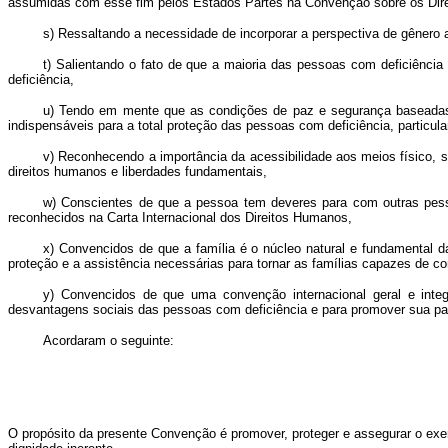
assumidas com esse fim pelos Estados Partes na Convenção sobre os Dire
s) Ressaltando a necessidade de incorporar a perspectiva de gênero 
t) Salientando o fato de que a maioria das pessoas com deficiênci
deficiência,
u) Tendo em mente que as condições de paz e segurança baseadas 
indispensáveis para a total proteção das pessoas com deficiência, particul
v) Reconhecendo a importância da acessibilidade aos meios físico, s
direitos humanos e liberdades fundamentais,
w) Conscientes de que a pessoa tem deveres para com outras pesso
reconhecidos na Carta Internacional dos Direitos Humanos,
x) Convencidos de que a família é o núcleo natural e fundamental 
proteção e a assistência necessárias para tornar as famílias capazes de con
y) Convencidos de que uma convenção internacional geral e integra
desvantagens sociais das pessoas com deficiência e para promover sua par
Acordaram o seguinte:
O propósito da presente Convenção é promover, proteger e assegurar o exer