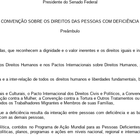
Presidente do Senado Federal
CONVENÇÃO SOBRE OS DIREITOS DAS PESSOAS COM DEFICIÊNCIA
Preâmbulo
as, que reconhecem a dignidade e o valor inerentes e os direitos iguais e
s Direitos Humanos e nos Pactos Internacionais sobre Direitos Humanos, 
ncia e a inter-relação de todos os direitos humanos e liberdades fundamentai
is e Culturais, o Pacto Internacional dos Direitos Civis e Políticos, a Conv
ação contra a Mulher, a Convenção contra a Tortura e Outros Tratamentos o
Todos os Trabalhadores Migrantes e Membros de suas Famílias,
 a deficiência resulta da interação entre pessoas com deficiência e as b
 com as demais pessoas,
 política, contidos no Programa de Ação Mundial para as Pessoas Deficie
olíticas, planos, programas e ações em níveis nacional, regional e interna