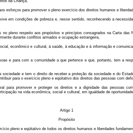
itos da Criança,
aos esforços para promover o pleno exercício dos direitos humanos e liberda
a vive em condições de pobreza e, nesse sentido, reconhecendo a necessid
no pleno respeito aos propósitos e princípios consagrados na Carta das 
armente durante conflitos armados e ocupação estrangeira,
ocial, econômico e cultural, à saúde, à educação e à informação e comunica
as e para com a comunidade a que pertence e que, portanto, tem a respon
da sociedade e tem o direito de receber a proteção da sociedade e do Esta
tribuir para o exercício pleno e eqüitativo dos direitos das pessoas com defi
l para promover e proteger os direitos e a dignidade das pessoas com def
ticipação na vida econômica, social e cultural, em igualdade de oportunida
Artigo 1
Propósito
cício pleno e eqüitativo de todos os direitos humanos e liberdades fundamen