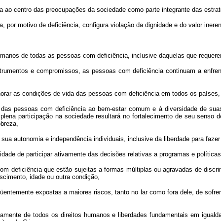
cia ao centro das preocupações da sociedade como parte integrante das estra
por motivo de deficiência, configura violação da dignidade e do valor inere
umanos de todas as pessoas com deficiência, inclusive daquelas que requere
trumentos e compromissos, as pessoas com deficiência continuam a enfrent
horar as condições de vida das pessoas com deficiência em todos os países
is das pessoas com deficiência ao bem-estar comum e à diversidade de su
 plena participação na sociedade resultará no fortalecimento de seu senso 
breza,
ua autonomia e independência individuais, inclusive da liberdade para fazer
ade de participar ativamente das decisões relativas a programas e políticas,
 deficiência que estão sujeitas a formas múltiplas ou agravadas de discrimi
ascimento, idade ou outra condição,
ntemente expostas a maiores riscos, tanto no lar como fora dele, de sofrer
amente de todos os direitos humanos e liberdades fundamentais em iguald