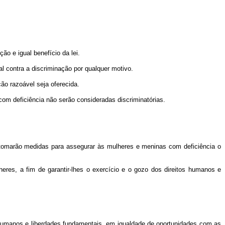
o e igual benefício da lei.
al contra a discriminação por qualquer motivo.
ão razoável seja oferecida.
om deficiência não serão consideradas discriminatórias.
 tomarão medidas para assegurar às mulheres e meninas com deficiência o
es, a fim de garantir-lhes o exercício e o gozo dos direitos humanos e
 humanos e liberdades fundamentais, em igualdade de oportunidades com as