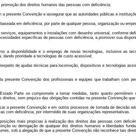
 a promoção dos direitos humanos das pessoas com deficiência;
 com a presente Convenção e assegurar que as autoridades públicas e instit
 baseada em deficiência, por parte de qualquer pessoa, organização ou empre
, serviços, equipamentos e instalações com desenho universal, conforme def
ecessidades específicas de pessoas com deficiência, a promover sua dispon
o a disponibilidade e o emprego de novas tecnologias, inclusive as tec
, dando prioridade a tecnologias de custo acessível;
 respeito de ajudas técnicas para locomoção, dispositivos e tecnologias assi
ela presente Convenção dos profissionais e equipes que trabalham com pe
a Estado Parte se compromete a tomar medidas, tanto quanto permitirem 
s direitos, sem prejuízo das obrigações contidas na presente Convenção que 
licar a presente Convenção e em outros processos de tomada de decisão rel
ças com deficiência, por intermédio de suas organizações representativas.
posições mais propícias à realização dos direitos das pessoas com deficiê
strição ou derrogação de qualquer dos direitos humanos e liberdades fun
es, sob a alegação de que a presente Convenção não reconhece tais direit