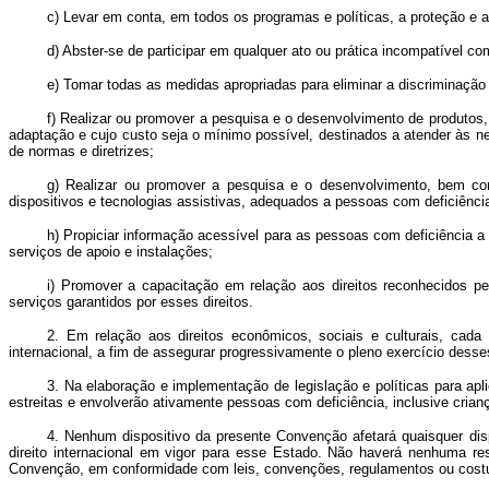
c) Levar em conta, em todos os programas e políticas, a proteção e
d) Abster-se de participar em qualquer ato ou prática incompatível
e) Tomar todas as medidas apropriadas para eliminar a discriminação
f) Realizar ou promover a pesquisa e o desenvolvimento de produtos
adaptação e cujo custo seja o mínimo possível, destinados a atender às n
de normas e diretrizes;
g) Realizar ou promover a pesquisa e o desenvolvimento, bem com
dispositivos e tecnologias assistivas, adequados a pessoas com deficiência
h) Propiciar informação acessível para as pessoas com deficiência a
serviços de apoio e instalações;
i) Promover a capacitação em relação aos direitos reconhecidos p
serviços garantidos por esses direitos.
2. Em relação aos direitos econômicos, sociais e culturais, cad
internacional, a fim de assegurar progressivamente o pleno exercício desse
3. Na elaboração e implementação de legislação e políticas para ap
estreitas e envolverão ativamente pessoas com deficiência, inclusive crian
4. Nenhum dispositivo da presente Convenção afetará quaisquer dis
direito internacional em vigor para esse Estado. Não haverá nenhuma re
Convenção, em conformidade com leis, convenções, regulamentos ou costum