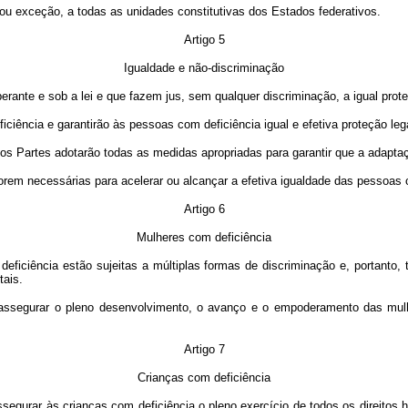
ou exceção, a todas as unidades constitutivas dos Estados federativos.
Artigo 5
Igualdade e não-discriminação
nte e sob a lei e que fazem jus, sem qualquer discriminação, a igual proteçã
ciência e garantirão às pessoas com deficiência igual e efetiva proteção leg
dos Partes adotarão todas as medidas apropriadas para garantir que a adaptaç
em necessárias para acelerar ou alcançar a efetiva igualdade das pessoas c
Artigo 6
Mulheres com deficiência
iciência estão sujeitas a múltiplas formas de discriminação e, portanto,
tais.
ssegurar o pleno desenvolvimento, o avanço e o empoderamento das mulher
Artigo 7
Crianças com deficiência
egurar às crianças com deficiência o pleno exercício de todos os direitos