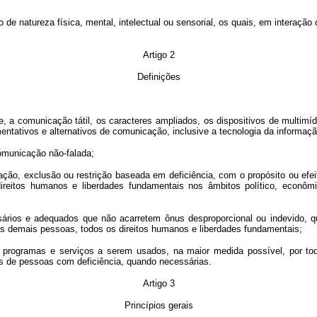
 natureza física, mental, intelectual ou sensorial, os quais, em interação c
Artigo 2
Definições
le, a comunicação tátil, os caracteres ampliados, os dispositivos de multimí
entativos e alternativos de comunicação, inclusive a tecnologia da informa
comunicação não-falada;
iação, exclusão ou restrição baseada em deficiência, com o propósito ou efei
itos humanos e liberdades fundamentais nos âmbitos político, econômico,
ssários e adequados que não acarretem ônus desproporcional ou indevido,
s demais pessoas, todos os direitos humanos e liberdades fundamentais;
s, programas e serviços a serem usados, na maior medida possível, por t
os de pessoas com deficiência, quando necessárias.
Artigo 3
Princípios gerais