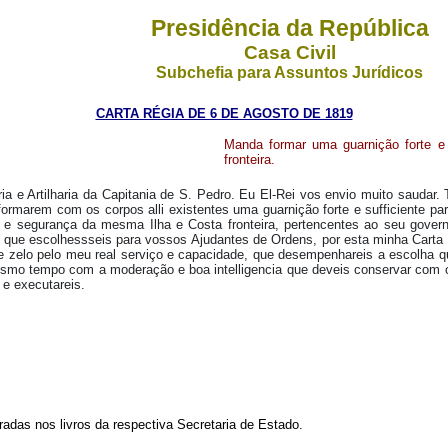
Presidência da República
Casa Civil
Subchefia para Assuntos Jurídicos
CARTA RÉGIA DE 6 DE AGOSTO DE 1819
Manda formar uma guarnição forte e 
fronteira.
a e Artilharia da Capitania de S. Pedro. Eu El-Rei vos envio muito saudar. 
ormarem com os corpos alli existentes uma guarnição forte e sufficiente pa
sa e segurança da mesma Ilha e Costa fronteira, pertencentes ao seu gover
s que escolhessseis para vossos Ajudantes de Ordens, por esta minha Carta
e e zelo pelo meu real serviço e capacidade, que desempenhareis a escolha 
o mesmo tempo com a moderação e boa intelligencia que deveis conservar com
 e executareis.
radas nos livros da respectiva Secretaria de Estado.