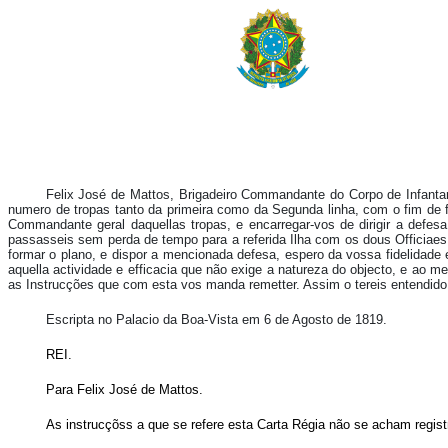
Felix José de Mattos, Brigadeiro Commandante do Corpo de Infantari
numero de tropas tanto da primeira como da Segunda linha, com o fim de f
Commandante geral daquellas tropas, e encarregar-vos de dirigir a defe
passasseis sem perda de tempo para a referida Ilha com os dous Officiae
formar o plano, e dispor a mencionada defesa, espero da vossa fidelidad
aquella actividade e efficacia que não exige a natureza do objecto, e a
as Instrucções que com esta vos manda remetter. Assim o tereis entendido
Escripta no Palacio da Boa-Vista em 6 de Agosto de 1819.
REI.
Para Felix José de Mattos.
As instrucçõss a que se refere esta Carta Régia não se acham regist