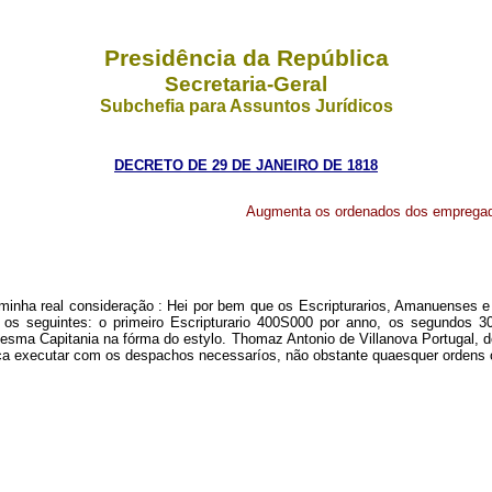
Presidência da República
Secretaria-Geral
Subchefia para Assuntos Jurídicos
DECRETO DE 29 DE JANEIRO DE 1818
Augmenta os ordenados dos empregado
minha real consideração : Hei por bem que os Escripturarios, Amanuenses e
 os seguintes: o primeiro Escripturario 400S000 por anno, os segundos 
esma Capitania na fórma do estylo. Thomaz Antonio de Villanova Portugal, d
aça executar com os despachos necessaríos, não obstante quaesquer ordens 