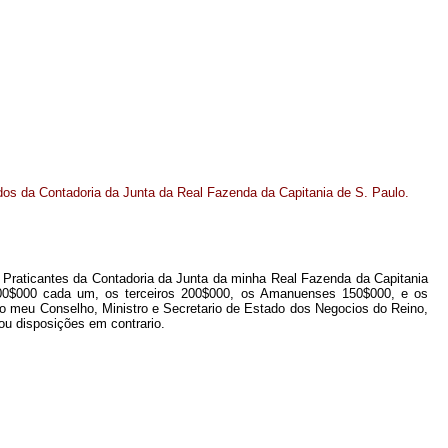
s da Contadoria da Junta da Real Fazenda da Capitania de S. Paulo.
 Praticantes da Contadoria da Junta da minha Real Fazenda da Capitania
300$000 cada um, os terceiros 200$000, os Amanuenses 150$000, e os
o meu Conselho, Ministro e Secretario de Estado dos Negocios do Reino,
ou disposições em contrario.