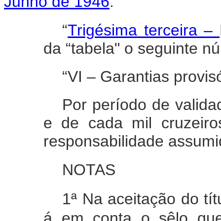
Junho de 1946
:
“
Trigésima terceira –
da “tabela" o seguinte n
“VI – Garantias provis
Por período de validad
e de cada mil cruzeiro
responsabilidade assumi
NOTAS
1ª Na aceitação do títu
á em conta o sêlo que