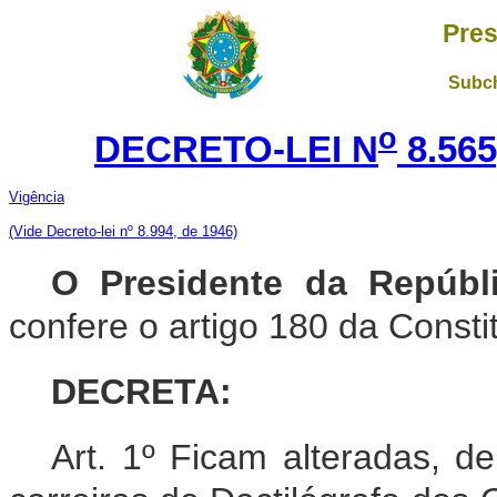
Pres
Subch
o
DECRETO-LEI N
8.565
Vigência
(Vide Decreto-lei nº 8.994, de 1946)
O Presidente da Repúbli
confere o artigo 180 da Consti
DECRETA:
A
rt. 1º Ficam alteradas, 