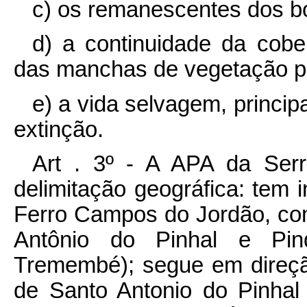
c) os remanescentes dos b
d) a continuidade da cobe
das manchas de vegetação pr
e) a vida selvagem, princ
extinção.
Art . 3º - A APA da Serra da Mantiqueira tem a seguinte delimitação geográfica: tem início no cruzamento da Estrada de Ferro Campos do Jordão, com a divisa dos municípios de Santo Antônio do Pinhal e Pindamonhangaba (ponto 00)(Folha Tremembé); segue em direção norte pela divisa dos municípios de Santo Antonio do Pinhal e Pindamonhangaba até cruzar a primeira curva de nível de cota altimétrica 1800 (um mil e oitocentos) metros (ponto 01); segue em direção nordeste pela curva de nível de cota altimétrica 1800 (um mil e oitocentos) metros até o cruzamento com o Ribeirão das Perdizes (ponto 02); segue a jusante pelo Ribeirão das Perdizes até o cruzamento com a curva de nível de cota altimétrica 1760 (um mil setecentos e sessenta) metros (ponto 03); segue em direção leste pela curva de nível de cota altimétrica 1760 (um mil setecentos e sessenta) metros até o cruzamento com o Córrego Ganha Bola (ponto 04)(Folha Campos do Jordão); segue a jusante pelo Córrego Ganha Bola até a confluência com o Rio Sapucaí-Guaçu (ponto 05)(Falha de Delfim Moreira); segue em linha reta, direção nordeste até atingir o ponto cotado 2616 (dois mil seiscentos e dezesseis) metros (ponto 06); segue inicialmente em direção noroeste, e depois oeste, pela linha de crista dividindo águas entre o Rio Sapucaí-Guaçu e o Ribeirão do Paiol, passando respectivamente pelos pontos cotados 1672 (um mil seiscentos setenta e dois) metros 1694 (um mil seiscentos e noventa e quatro) metros, 1668 (um mil seiscentos e sessenta e oito) metros, 1665 (um mil seiscentos e sessenta e cinco) metros, 1647 (um mil seiscentos e quarenta e sete) metros 1668 (um mil seiscentos e sessenta e oito) metros, 1669 (um mil seiscentos sessenta e nove) metros, 1758 (um mil setecentos e cinqüenta e oito) metros, 1750 (um mil setecentos e cinqüenta) metros, 1785 (um mil setecentos e oitenta e cinco) metros até o ponto cotado 1858 (um mil oitocentos e cinqüenta e oito) metros (Pico do Imbiri) (ponto 07 ) (Folha Campos do Jordão); segue rumo norte-noroeste pelo divisor de águas entre os tributários do Ribeirão dos Marmelos e Córrego Taquaral, vertendo até a confluência do Córrego Taquaral com o Córrego do Campista (ponto 08); segue a montante pelo Córrego do Taquaral até a confluência com seu terceiro tributário da margem esquerda (ponto 09); segue a montante por este tributário até atingir a curva de nível de 1600 (um mil seiscentos) metros na Serra do Baú (ponto 10); segue por esta em direção oeste-sudoeste e posteriormente nordeste até cruzar com a divisa dos Estados de São Paulo e Minas Gerais (ponto 11); segue por esta divisa em direção nordeste até a divisa dos municípios de Luminosa e Piranguçu (Pedra da Chita) (ponto 12); segue pela divisa dos municípios em direção norte até o Morro das Antas (ponto 13); desce pela vertente norte do Morro das Antas até atingir a cabeceira mais alta do Córrego das Antas (ponto 14) segue a jusante pelo Córrego das Antas até a confluência com o Córrego do Carro (ponto 15); segue a jusante pelo Ribeirão Piranguçu até a confluência com o Córrego do Gamelão (ponto 16); segue a montante pelo Córrego do Gamelão até a confluência com o Córrego da Pedra Branca (ponto 17) (Folha Delfim Moreira); segue em linha reta em direção norte-nordeste até o ponto cotado 953 (novecentos e cinqüenta e três) metros (ponto 18); segue em linha reta em direção nordeste até o ponto cotado 1042 (um mil e quarenta e dois) metros (ponto 19); segue em linha reta em direção norte passando pelo ponto cotado 1042 (um mil e quarenta e dois) metros até o ponto cotado 1238 (um mil duzentos e trinta e oito) metros na divisa dos municípios de Piranguçu e Itajubá (ponto 20); segue pela divisa dos municípios de Piranguçu e Itajubá em direção leste até o Rio Sapucaí (ponto 21); segue a jusante por este rio dividindo os municípios de Itajubá e Wenceslau Brás até a confluência com o Rio Santo Antônio (ponto 22) (Folha de Itajubá); segue a montante pelo Rio Santo Antonio dividindo os municípios de Wencenlau Brás e Itajubá até a confluência do Ribeirão do Salto com o Rio Santo Antonio na Fazenda Água Limpa (ponto 23); segue rumo noroeste e posteriormente nordeste pelo limite dos municípios de Itajubá e Delfim Moreira na Serra da Água Limpa até alcançar o Rio Lourenço Velho (ponto 24); segue a montante por este rio dividindo os municípios de Delfim Moreira e Maria da Fé até o cruzamento c