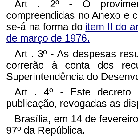
Art . 2º - O provimen
compreendidas no Anexo e cla
se-á na forma do
item II do a
de março de 1976.
Art . 3º - As despesas res
correrão à conta dos recu
Superintendência do Desenv
Art . 4º - Este decreto
publicação, revogadas as dis
Brasília, em 14 de feverei
97º da República.