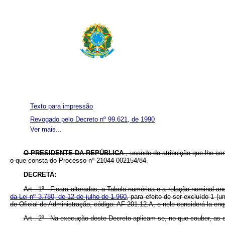
Texto para impressão
Revogado pelo Decreto nº 99.621, de 1990
Ver mais...
O PRESIDENTE DA REPÚBLICA
, usando da atribuição que lhe co
o que consta do Processo nº 21044-002154/84.
DECRETA:
Art . 1º - Ficam alteradas, a Tabela numérica e a relação nominal a
da Lei nº 3.780, de 12 de julho de 1.960
, para efeito de ser excluído 1 (
de Oficial de Administração, código: AF-201.12.A, e nele considerá-la enqu
Art . 2º - Na execução deste Decreto aplicam-se, no que couber, as