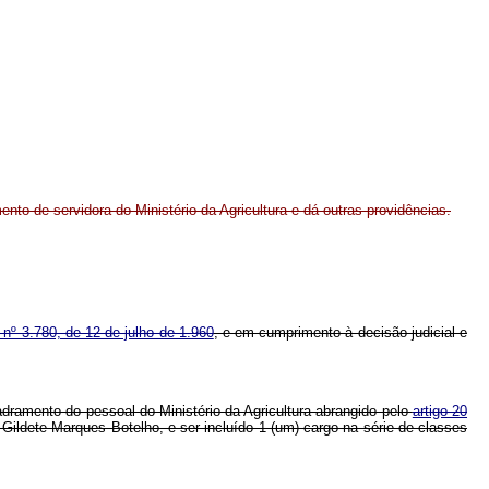
nto de servidora do Ministério da Agricultura e dá outras providências.
 nº 3.780, de 12 de julho de 1.960
, e em cumprimento à decisão judicial e
dramento do pessoal do Ministério da Agricultura abrangido pelo
artigo 20
 Gildete Marques Botelho, e ser incluído 1 (um) cargo na série de classes