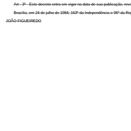
Art . 3º - Este decreto entra em vigor na data de sua publicação, re
Brasília, em 24 de julho de 1984; 163º da Independência e 96º da Re
JOÃO FIGUEIREDO