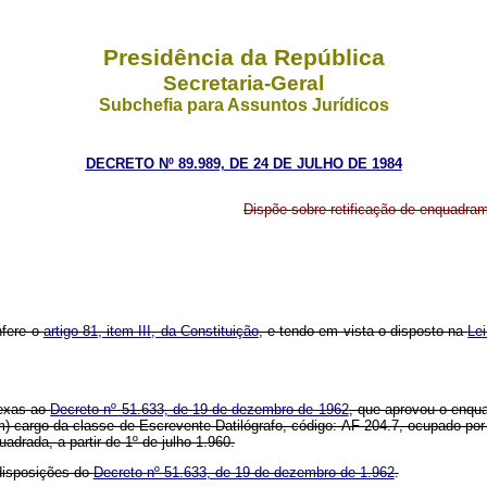
Presidência da República
Secretaria-Geral
Subchefia para Assuntos Jurídicos
DECRETO Nº 89.989, DE 24 DE JULHO DE 1984
Dispõe sobre retificação de enquadrame
nfere o
artigo 81, item III, da Constituição
, e tendo em vista o disposto na
Lei
nexas ao
Decreto nº 51.633, de 19 de dezembro de 1962
, que aprovou o enqua
um) cargo da classe de Escrevente Datilógrafo, código: AF-204.7, ocupado por
adrada, a partir de 1º de julho 1.960.
 disposições do
Decreto nº 51.633, de 19 de dezembro de 1.962
.