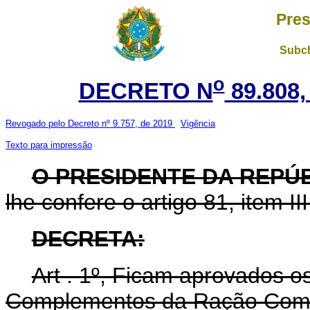
Pres
Subch
o
DECRETO N
89.808,
Revogado pelo Decreto nº 9.757, de 2019
Vigência
Texto para impressão
O PRESIDENTE DA REPÚ
lhe confere o artigo 81, item II
DECRETA:
Art . 1º, Ficam aprovados o
Complementos da Ração Comu