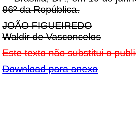
96º da República.
JOÃO FIGUEIREDO
Waldir de Vasconcelos
Este texto não substitui o pub
Download para anexo