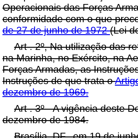
Operacionais das Forças Arma
conformidade com o que prece
de 27 de junho de 1972
(Lei d
Art . 2º, Na utilização das 
na Marinha, no Exército, na A
Forças Armadas, as Instruçõ
Instruções de que trata o
Artig
dezembro de 1969.
Art . 3º - A vigência deste D
dezembro de 1984.
Brasília, DF., em 19 de jun