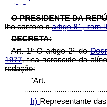
Ver mais...
O PRESIDENTE DA REPÚ
lhe confere o
artigo 81, item I
DECRETA:
Art. 1º O artigo 2º do
Decr
1977
, fica acrescido da alín
redação:
"Ar
......................................
h)
Representante das