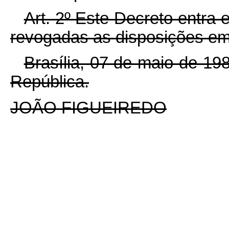
Art. 2º Este Decreto entra 
revogadas as disposições em 
Brasília, 07 de maio de 19
República.
JOÃO FIGUEIREDO