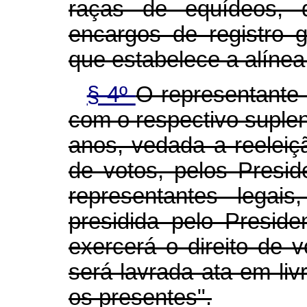
raças de equídeos, 
encargos de registro 
que estabelece a alínea "
§ 4º
O representante 
com o respectivo suplen
anos, vedada a reeleiçã
de votos, pelos Presi
representantes legai
presidida pelo Presi
exercerá o direito de 
será lavrada ata em liv
os presentes".