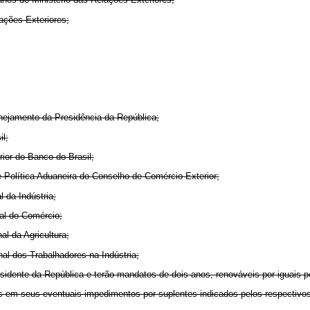
ações Exteriores;
anejamento da Presidência da República;
l;
rior do Banco do Brasil;
 Política Aduaneira do Conselho de Comércio Exterior;
 da Indústria;
al do Comércio;
l da Agricultura;
al dos Trabalhadores na Indústria;
ente da República e terão mandatos de dois anos, renováveis por iguais p
em seus eventuais impedimentos por suplentes indicados pelos respectivos M