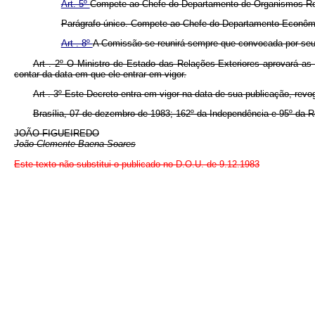
Art. 5º
Compete ao Chefe do Departamento de Organismos Regi
Parágrafo único. Compete ao Chefe do Departamento Econômic
Art . 8º
A Comissão se reunirá sempre que convocada por seu
Art . 2º O Ministro de Estado das Relações Exteriores aprovará a
contar da data em que ele entrar em vigor.
Art . 3º Este Decreto entra em vigor na data de sua publicação, rev
Brasília, 07 de dezembro de 1983; 162º da Independência e 95º da R
JOÃO FIGUEIREDO
João Clemente Baena Soares
Este texto não substitui o publicado no D.O.U. de 9.12.1983