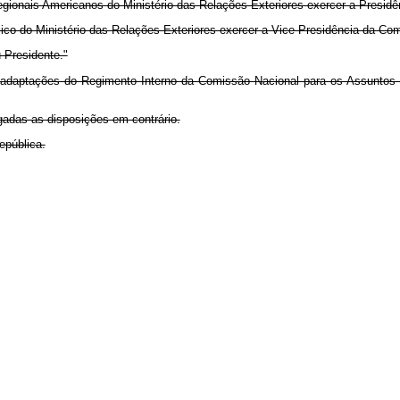
onais Americanos do Ministério das Relações Exteriores exercer a Presidê
o do Ministério das Relações Exteriores exercer a Vice-Presidência da Co
 Presidente."
s adaptações do Regimento Interno da Comissão Nacional para os Assuntos 
ogadas as disposições em contrário.
epública.