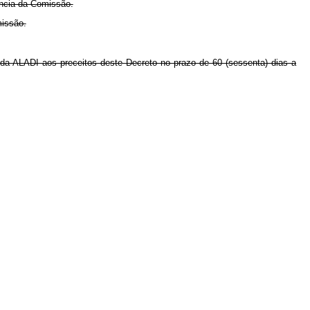
ncia da Comissão.
missão.
da ALADI aos preceitos deste Decreto no prazo de 60 (sessenta) dias a