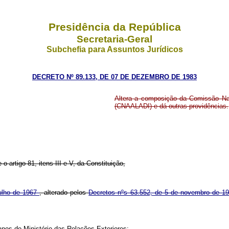
Presidência da República
Secretaria-Geral
Subchefia para Assuntos Jurídicos
DECRETO Nº 89.133, DE 07 DE DEZEMBRO DE 1983
Altera a composição da Comissão Nac
(CNAALADI) e dá outras providências.
o artigo 81, itens III e V, da Constituição,
julho de 1967
, alterado pelos
Decretos nºs 63.552, de 5 de novembro de 1
nos do Ministério das Relações Exteriores;