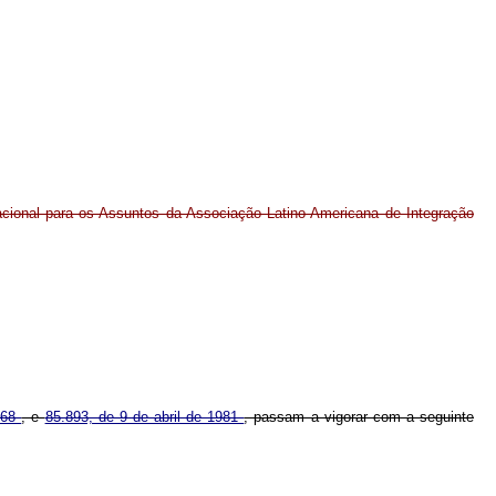
ional para os Assuntos da Associação Latino-Americana de Integração
968
, e
85.893, de 9 de abril de 1981
, passam a vigorar com a seguinte