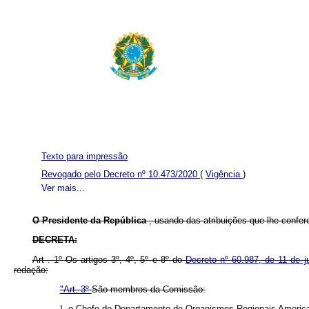
Texto para impressão
Revogado pelo Decreto nº 10.473/2020
(
Vigência
)
Ver mais...
O Presidente da República
, usando das atribuições que lhe confere 
DECRETA:
Art . 1º Os artigos 3º, 4º, 5º e 8º do
Decreto nº 60.987, de 11 de 
redação:
"Art. 3º
São membros da Comissão:
I, o Chefe do Departamento de Organismos Regionais America