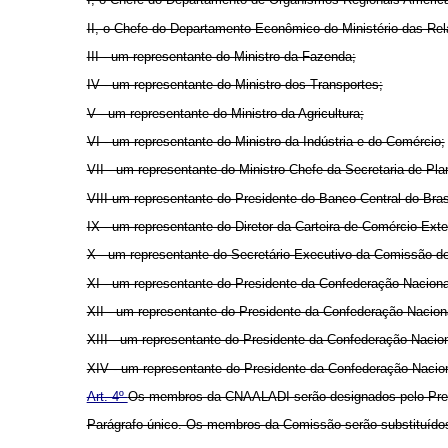
II, o Chefe do Departamento Econômico do Ministério das Rel
III - um representante do Ministro da Fazenda;
IV - um representante do Ministro dos Transportes;
V - um representante do Ministro da Agricultura;
VI - um representante do Ministro da Indústria e do Comércio;
VII - um representante do Ministro Chefe da Secretaria de Pl
VIII um representante do Presidente do Banco Central do Brasi
IX - um representante do Diretor da Carteira de Comércio Exte
X - um representante do Secretário-Executivo da Comissão de
XI - um representante do Presidente da Confederação Nacional
XII - um representante do Presidente da Confederação Nacion
XIII - um representante do Presidente da Confederação Naciona
XIV - um representante do Presidente da Confederação Nacion
Art. 4º
Os membros da CNAALADI serão designados pelo Presid
Parágrafo único. Os membros da Comissão serão substituídos 