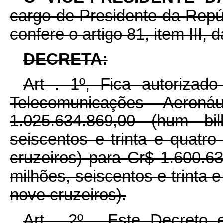
cargo de Presidente da Repúb
confere o artigo 81, item III, 
DECRETA:
Art . 1º, Fica autorizad
Telecomunicações Aero
1.025.634.869,00 (hum bi
seiscentos e trinta e quatro
cruzeiros) para Cr$ 1.600.6
milhões, seiscentos e trinta e
nove cruzeiros).
Art . 2º - Este Decreto 