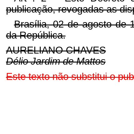
publicação, revogadas as dis
Brasília, 02 de agosto de
da República.
AURELIANO CHAVES
Délio Jardim de Mattos
Este texto não substitui o pu