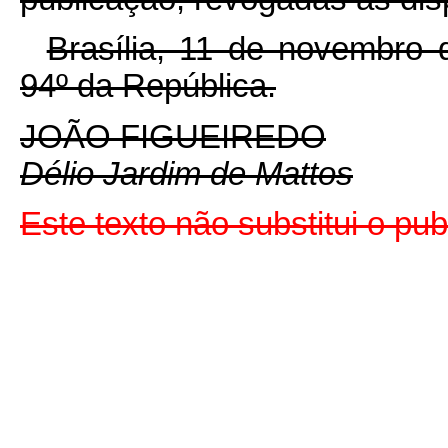
Brasília, 11 de novembro 
94º da República.
JOÃO FIGUEIREDO
Délio Jardim de Mattos
Este texto não substitui o pu