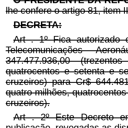
lhe confere o artigo 81, item I
DECRETA:
Art . 1º Fica autorizado
Telecomunicações Aero
347.477.936,00 (trezent
quatrocentos e setenta e se
cruzeiros) para Cr$ 644.48
quatro milhões, quatrocentos 
cruzeiros).
Art . 2º Este Decreto e
publicação, revogadas as dis