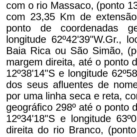
com o rio Massaco, (ponto 13
com 23,35 Km de extensão 
ponto de coordenadas geo
longitude 62º42'39"W.Gr., l
Baia Rica ou São Simão, (po
margem direita, até o ponto 
12º38'14"S e longitude 62º58
dos seus afluentes de nome
por uma linha seca e reta, 
geográfico 298º até o ponto 
12º34'18"S e longitude 63º
direita do rio Branco, (pon