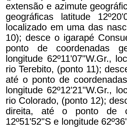
extensão e azimute geográfi
geográficas latitude 12º20
localizado em uma das nasc
10); desce o igarapé Consue
ponto de coordenadas geo
longitude 62º11'07"W.Gr., l
rio Terebito, (ponto 11); desc
até o ponto de coordenadas 
longitude 62º12'21"W.Gr., l
rio Colorado, (ponto 12); de
direita, até o ponto de c
12º51'52"S e longitude 62º36'