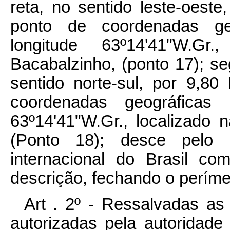
reta, no sentido leste-oest
ponto de coordenadas geo
longitude 63º14'41"W.Gr
Bacabalzinho, (ponto 17); se
sentido norte-sul, por 9,8
coordenadas geográficas l
63º14'41"W.Gr., localizado 
(Ponto 18); desce pelo 
internacional do Brasil c
descrição, fechando o períme
Art . 2º - Ressalvadas as 
autorizadas pela autoridade