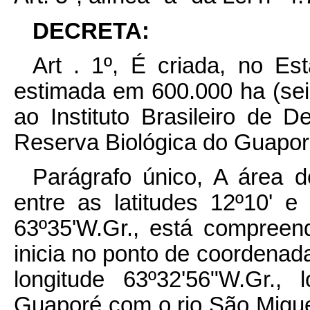
DECRETA:
Art . 1º, É criada, no E
estimada em 600.000 ha (sei
ao Instituto Brasileiro de D
Reserva Biológica do Guapor
Parágrafo único, A área de
entre as latitudes 12º10' e
63º35'W.Gr., está compreend
inicia no ponto de coordenada
longitude 63º32'56"W.Gr., 
Guaporé com o rio São Miguel