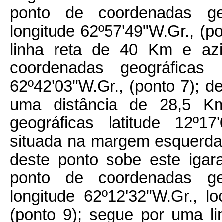
ponto de coordenadas geo
longitude 62º57'49"W.Gr., (p
linha reta de 40 Km e azi
coordenadas geográficas l
62º42'03"W.Gr., (ponto 7); 
uma distância de 28,5 K
geográficas latitude 12º17
situada na margem esquerda 
deste ponto sobe este iga
ponto de coordenadas geo
longitude 62º12'32"W.Gr., 
(ponto 9); segue por uma l