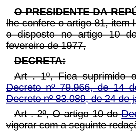
O PRESIDENTE DA REP
lhe confere o artigo 81, item 
o disposto no artigo 10 d
fevereiro de 1977,
DECRETA:
Art . 1º, Fica suprimido
Decreto nº 79.966, de 14 
Decreto nº 83.089, de 24 de j
Art . 2º, O artigo 10 do
De
vigorar com a seguinte redaç