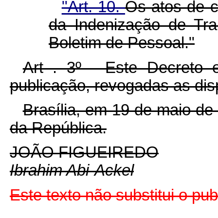
"Art. 10.
Os atos de 
da Indenização de Tra
Boletim de Pessoal."
Art . 3º - Este Decreto 
publicação, revogadas as dis
Brasília, em 19 de maio de
da República.
JOÃO FIGUEIREDO
Ibrahim Abi-Ackel
Este texto não substitui o pu