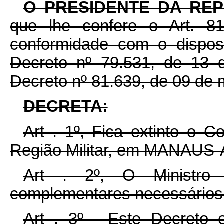
O PRESIDENTE DA RE
que lhe confere o Art. 81
conformidade com o dispost
Decreto nº 79.531, de 13 d
Decreto nº 81.639, de 09 de 
DECRETA:
Art . 1º, Fica extinto o 
Região Militar, em MANAUS
Art . 2º, O Ministro 
complementares necessários
Art . 3º - Este Decreto 