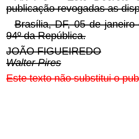
publicação revogadas as disp
Brasília, DF, 05 de janeir
94º da República.
JOÃO FIGUEIREDO
Walter Pires
Este texto não substitui o pu