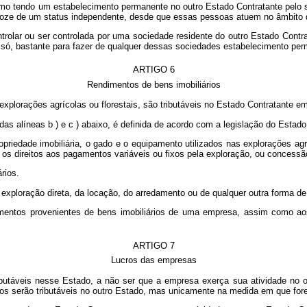
 tendo um estabelecimento permanente no outro Estado Contratante pelo sim
 goze de um status independente, desde que essas pessoas atuem no âmbito 
rolar ou ser controlada por uma sociedade residente do outro Estado Contra
 só, bastante para fazer de qualquer dessas sociedades estabelecimento per
ARTIGO 6
Rendimentos de bens imobiliários
 explorações agrícolas ou florestais, são tributáveis no Estado Contratante 
 das alíneas b ) e c ) abaixo, é definida de acordo com a legislação do Est
iedade imobiliária, o gado e o equipamento utilizados nas explorações agríc
os e os direitos aos pagamentos variáveis ou fixos pela exploração, ou concess
rios.
exploração direta, da locação, do arredamento ou de qualquer outra forma de 
imentos provenientes de bens imobiliários de uma empresa, assim como ao
ARTIGO 7
Lucros das empresas
butáveis nesse Estado, a não ser que a empresa exerça sua atividade no 
cros serão tributáveis no outro Estado, mas unicamente na medida em que for