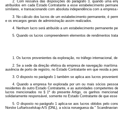
2. Com ressalva das disposições do parágrafo 3, quando uma emp
atribuídos em cada Estado Contratante a esse estabelecimento permanen
similares, e transacionando com absoluta independência com a empresa
3. No cálculo dos lucros de um estabelecimento permanente, é perm
e os encargos gerais de administração assim realizados.
4. Nenhum lucro será atribuído a um estabelecimento permanente pe
5. Quando os lucros compreenderem elementos de rendimentos tratad
1. Os lucros provenientes da exploração, no tráfego internacional, d
2. Se a sede da direção efetiva da empresa de navegação marítima 
ausência de porto de registro, no Estado Contratante em que resida a pes
3. O disposto no parágrafo 1 também se aplica aos lucros provenien
4. Quando a empresa for explorada por um ou mais sócios pessoal
residentes do outro Estado Contratante, e as autoridades competentes 
lucros mencionados no § 1º do presente Artigo, os ganhos mencionado
solidariamente responsável, somente no Estado Contratante de que esse 
5. O disposto no parágrafo 1 aplica-se aos lucros obtidos pelo co
Norske Luftartsselskap A/S (DNL), a sócia norueguesa da " Scandinavian