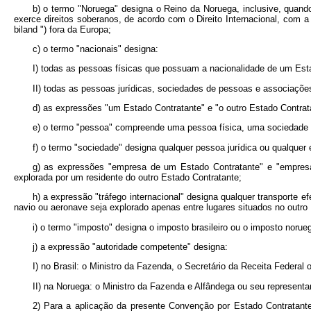
b) o termo "Noruega" designa o Reino da Noruega, inclusive, quando
exerce direitos soberanos, de acordo com o Direito Internacional, com a
biland ") fora da Europa;
c) o termo "nacionais" designa:
I) todas as pessoas físicas que possuam a nacionalidade de um Est
II) todas as pessoas jurídicas, sociedades de pessoas e associaçõe
d) as expressões "um Estado Contratante" e "o outro Estado Contrat
e) o termo "pessoa" compreende uma pessoa física, uma sociedade 
f) o termo "sociedade" designa qualquer pessoa jurídica ou qualquer e
g) as expressões "empresa de um Estado Contratante" e "empres
explorada por um residente do outro Estado Contratante;
h) a expressão "tráfego internacional" designa qualquer transporte
navio ou aeronave seja explorado apenas entre lugares situados no outro
i) o termo "imposto" designa o imposto brasileiro ou o imposto noru
j) a expressão "autoridade competente" designa:
I) no Brasil: o Ministro da Fazenda, o Secretário da Receita Federal
II) na Noruega: o Ministro da Fazenda e Alfândega ou seu representa
2) Para a aplicação da presente Convenção por Estado Contratante,