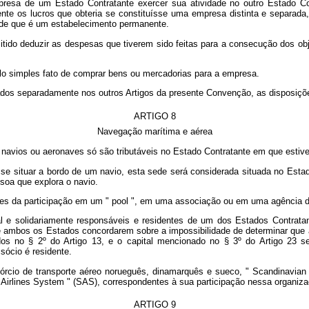
resa de um Estado Contratante exercer sua atividade no outro Estado Co
te os lucros que obteria se constituísse uma empresa distinta e separada, 
 de que é um estabelecimento permanente.
itido deduzir as despesas que tiverem sido feitas para a consecução dos ob
lo simples fato de comprar bens ou mercadorias para a empresa.
os separadamente nos outros Artigos da presente Convenção, as disposições
ARTIGO 8
Navegação marítima e aérea
e navios ou aeronaves só são tributáveis no Estado Contratante em que estive
se situar a bordo de um navio, esta sede será considerada situada no Estad
soa que explora o navio.
tes da participação em um " pool ", em uma associação ou em uma agência d
 e solidariamente responsáveis e residentes de um dos Estados Contratan
de ambos os Estados concordarem sobre a impossibilidade de determinar que 
s no § 2º do Artigo 13, e o capital mencionado no § 3º do Artigo 23 ser
sócio é residente.
nsórcio de transporte aéreo norueguês, dinamarquês e sueco, " Scandinavia
 Airlines System " (SAS), correspondentes à sua participação nessa organiza
ARTIGO 9