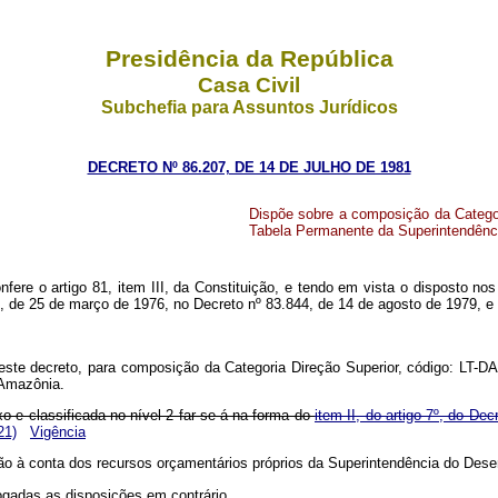
Presidência da República
Casa Civil
Subchefia para Assuntos Jurídicos
DECRETO Nº 86.207, DE 14 DE JULHO DE 1981
Dispõe sobre a composição da Categor
Tabela Permanente da Superintendênci
nfere o artigo 81, item III, da Constituição, e tendo em vista o disposto n
6, de 25 de março de 1976, no Decreto nº 83.844, de 14 de agosto de 1979, 
deste decreto, para composição da Categoria Direção Superior, código: LT-
 Amazônia.
 e classificada no nível 2 far-se-á na forma do
item II, do artigo 7º, do D
21)
Vigência
rão à conta dos recursos orçamentários próprios da Superintendência do Des
vogadas as disposições em contrário.