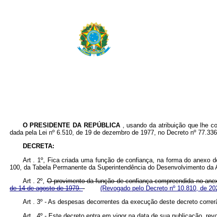
O PRESIDENTE DA REPÚBLICA
, usando da atribuição que lhe co
dada pela Lei nº 6.510, de 19 de dezembro de 1977, no Decreto nº 77.33
DECRETA:
Art . 1º, Fica criada uma função de confiança, na forma do anexo 
100, da Tabela Permanente da Superintendência do Desenvolvimento da
Art . 2º,
O provimento da função de confiança compreendida no anexo
de 14 de agosto de 1979.
(Revogado pelo Decreto nº 10.810, de 20
Art . 3º - As despesas decorrentes da execução deste decreto corre
Art . 4º - Este decreto entra em vigor na data de sua publicação, re