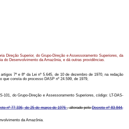
ia Direção Superior, do Grupo-Direção e Assessoramento Superiores, da
a do Desenvolvimento da Amazônia, e dá outras providências.
os artigos 7º e 8º da Lei nº 5.645, de 10 de dezembro de 1970, na redação
e o que consta do processo DASP nº 24.599, de 1979,
DAS-101, do Grupo-Direção e Assessoramento Superiores, código: LT-DAS-
ecreto nº 77.336, de 25 de março de 1976
, alterado pelo
Decreto nº 83.844,
envolvimento da Amazônia.