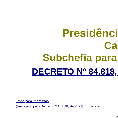
Presidênci
Ca
Subchefia para
DECRETO Nº 84.818,
Texto para impressão
(Revogado pelo Decreto nº 10.810, de 2021)
Vigência