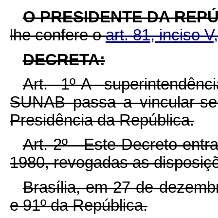
O PRESIDENTE DA REPÚ
lhe confere o
art. 81, inciso 
DECRETA:
Art. 1º-A superintendên
SUNAB passa a vincular-se
Presidência da República.
Art. 2º - Este Decreto entr
1980, revogadas as disposiçõ
Brasília, em 27 de dezemb
e 91º da República.