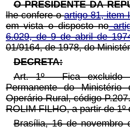
O PRESIDENTE DA REP
lhe confere o
artigo 81, item 
em vista o disposto no
arti
6.029, de 9 de abril de 197
01/9164, de 1978, do Ministér
DECRETA:
Art. 1º - Fica excluid
Permanente do Ministério 
Operário Rural, código P.2
ROLIM FILHO, a partir de 1º
Brasília, 16 de novembro 