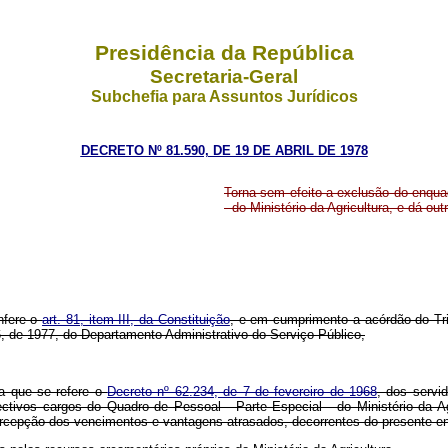
Presidência da República
Secretaria-Geral
Subchefia para Assuntos Jurídicos
DECRETO Nº 81.590, DE 19 DE ABRIL DE 1978
Torna sem efeito a exclusão do enqua
- do Ministério da Agricultura, e dá out
nfere o
art. 81, item III, da Constituição
, e em cumprimento a acórdão do Tri
, de 1977, do Departamento Administrativo do Serviço Público,
 a que se refere o
Decreto nº 62.234, de 7 de fevereiro de 1968
, dos servi
ectivos cargos do Quadro de Pessoal - Parte Especial - do Ministério da Agr
ercepção dos vencimentos e vantagens atrasados, decorrentes do presente 