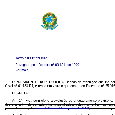
Texto para impressão
Revogado pelo Decreto nº 99.621, de 1990
Ver mais...
O PRESIDENTE DA REPÚBLICA,
usando da atribuição que lhe co
Cível nº 41.133-RJ, e tendo em vista o que consta do Processo nº 25.916
DECRETA:
Art. 1º - Fica sem efeito a exclusão do enquadramento provisório,
decreto, a fim de considerá-los enquadrados, definitivamente, nos resp
parágrafo único, da
Lei nº 4.069, de 11 de junho de 1962,
com direito à p