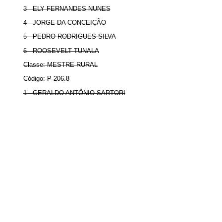
3 - ELY FERNANDES NUNES
4 - JORGE DA CONCEIÇÃO
5 - PEDRO RODRIGUES SILVA
6 - ROOSEVELT TUNALA
Classe: MESTRE RURAL
Código: P-206.8
1 - GERALDO ANTÔNIO SARTORI