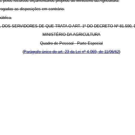
pelos recursos orçamentários próprios do Ministério da Agricultura.
evogadas as disposições em contrário.
ública.
DOS SERVIDORES DE QUE TRATA O ART. 1º DO DECRETO Nº 81.590, D
MINISTÉRIO DA AGRICULTURA
Quadro de Pessoal - Parte Especial
(
Parágrafo único do art. 23 da Lei nº 4.069, de 11/06/62
)