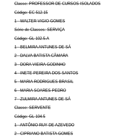
Classe: PROFESSOR DE CURSOS ISOLADOS
Código: EC-512.15
1 - WALTER VIGIO GOMES
Série de Classes: SERVIÇA
Código: GL-102.5.A
1 - BELMIRA ANTUNES DE SÁ
2 - DALVA BATISTA CÂMARA
3 - DORA VIEIRA GODINHO
4 - INETE PEREIRA DOS SANTOS
5 - MARIA RODRIGUES BRASIL
6 - MARIA SOARES PEDRO
7 - ZULMIRA ANTUNES DE SÁ
Classe: SERVENTE
Código: GL-104.5
1 - ANTÔNIO RUY DE AZEVEDO
2 - CIPRIANO BATISTA GOMES