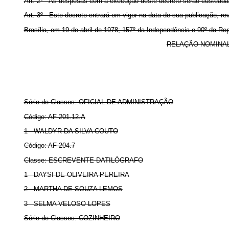
Art. 2º - As despesas com a execução deste decreto serão custeadas 
Art. 3º - Este decreto entrará em vigor na data de sua publicação, r
Brasília, em 19 de abril de 1978; 157º da Independência e 90º da Rep
RELAÇÃO NOMINAL 
Série de Classes: OFICIAL DE ADMINISTRAÇÃO
Código: AF-201.12.A
1 - WALDYR DA SILVA COUTO
Código: AF-204.7
Classe: ESCREVENTE DATILÓGRAFO
1 - DAYSI DE OLIVEIRA PEREIRA
2 - MARTHA DE SOUZA LEMOS
3 - SELMA VELOSO LOPES
Série de Classes: COZINHEIRO