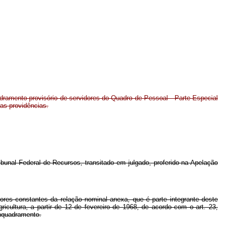
dramento provisório de servidores do Quadro de Pessoal - Parte Especial
ras providências.
bunal Federal de Recursos, transitado em julgado, proferido na Apelação
dores constantes da relação nominal anexa, que é parte integrante deste
icultura, a partir de 12 de fevereiro de 1968, de acordo com o art. 23,
enquadramento.