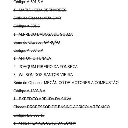
Código: A-501.5.A
1 - MARIA HÉLIA BERNARDES
Série de Classes: AUXILIAR
Código: A-501.5
1 - ALFREDO BABOSA DE SOUZA
Série de Classes: GARÇÃO
Código: A-503.5.A
1 - ANTÔNIO TUNALA
2 - JOAQUIM RIBEIRO DA FONSECA
3 - WILSON DOS SANTOS VIEIRA
Série de Classes: MECÂNICO DE MOTORES A COMBUSTÃO
Código: A-1305.8.A
1 - EXPEDITO ARRUDA DA SILVA
Classe: PROFESSOR DE ENSINO AGRÍCOLA TÉCNICO
Código: EC-505.17
1 - ARISTHEA AUGUSTO DA CUNHA