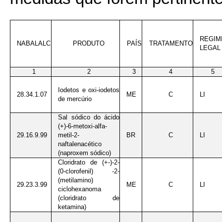
REGIM
NABALALC
PRODUTO
PAÍS
TRATAMENTO
LEGAL
1
2
3
4
5
Iodetos e oxi-iodetos
28.34.1.07
ME
C
LI
de mercúrio
Sal sódico do ácido
(+)-6-metoxi-alfa-
29.16.9.99
metil-2-
BR
C
LI
naftalenacético
(naproxem sódico)
Cloridrato de (+-)-2-
(0-clorofenil) -2-
(metilamino)
29.23.3.99
ME
C
LI
ciclohexanoma
(cloridrato de
ketamina)