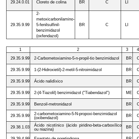
29.24.0.01
Cloreto de colina
BR
C
LI
2-
metoxicarbonilamino-
29.35.9.99
5-fenilsulfinil-
BR
C
LI
benzimidazol
(oxfendazol)
1
2
3
29.35.9.99
2-Carbometoxiamino-5-n-propil-tio benzimidazol
BR
29.35.9.99
1-(2-Hidroxietil)-2-metil-5-nitroimidazol
BR
29.35.9.99
Ácido nalidíxico
BR
29.35.9.99
2-(4-Tiazolil) benzimidazol ("Tiabendazol")
ME
29.35.9.99
Benzoil-metronidazol
BR
2-carbometoxiamino-5-N-propoxi-benzimidazol
29.35.9.99
BR
(oxibendazol)
Ácido nicotínico (ácido piridino-beta-carboxílico
29.38.1.03
BR
ou niazina)
29.39.4.99
Enantato de noretindrona
BR