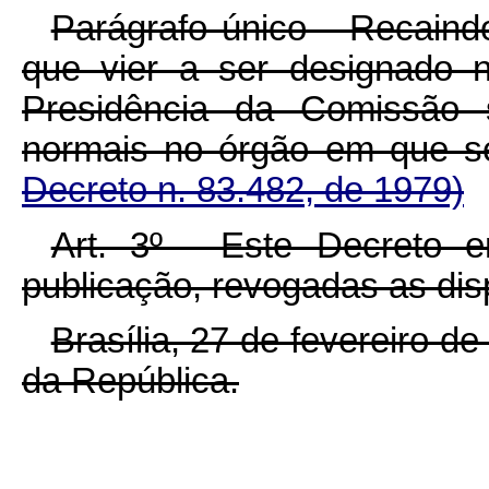
Parágrafo único - Recaind
que vier a ser designado n
Presidência da Comissão 
normais no órgão em 
Decreto n. 83.482, de 1979)
Art. 3º - Este Decreto 
publicação, revogadas as dis
Brasília, 27 de fevereiro d
da República.