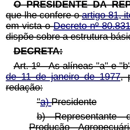
O PRESIDENTE DA REP
que lhe confere o
artigo 81, i
em vista o
Decreto nº 80.83
dispõe sobre a estrutura básic
DECRETA:
Art. 1º - As alíneas "a" e "
de 11 de janeiro de 1977
, 
redação:
"
a)
Presidente
b) Representante 
Produção Agropecuár