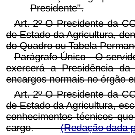
Presidente".
Art. 2º-O Presidente da C
de Estado da Agricultura, dent
do Quadro ou Tabela Permanen
Parágrafo Único - O servid
exercerá a Presidência da
encargos normais no órgão e
Art. 2º-O Presidente da C
de Estado da Agricultura, es
conhecimentos técnicos que 
cargo.
(Redação dada pe