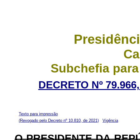
Presidênci
Ca
Subchefia para
DECRETO Nº 79.966,
Texto para impressão
(Revogado pelo Decreto nº 10.810, de 2021)
Vigência
O PRESIDENTE DA REP