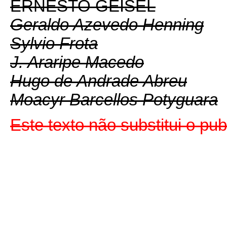
ERNESTO GEISEL
Geraldo Azevedo Henning
Sylvio Frota
J. Araripe Macedo
Hugo de Andrade Abreu
Moacyr Barcellos Potyguara
Este texto não substitui o pu