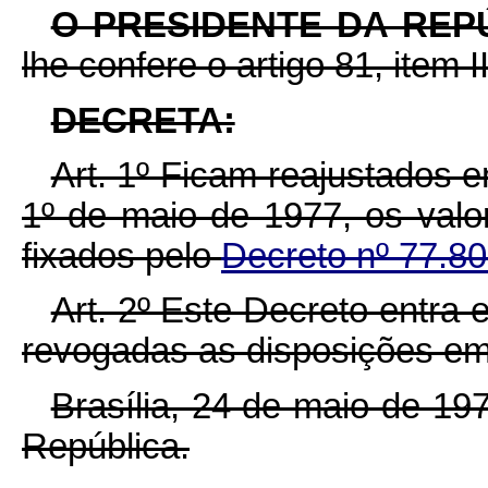
O PRESIDENTE DA REP
lhe confere o artigo 81, item I
DECRETA:
Art. 1º Ficam reajustados em
1º de maio de 1977, os val
fixados pelo
Decreto nº 77.80
Art. 2º Este Decreto entra 
revogadas as disposições em 
Brasília, 24 de maio de 19
República.