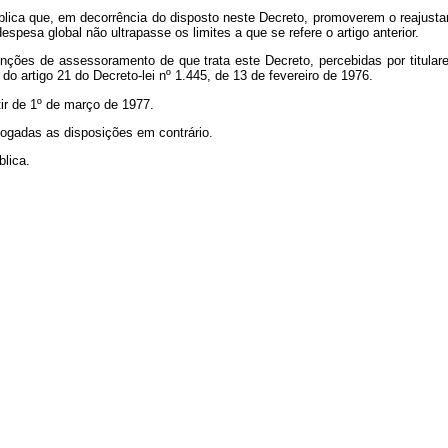
blica que, em decorrência do disposto neste Decreto, promoverem o reajustam
pesa global não ultrapasse os limites a que se refere o artigo anterior.
funções de assessoramento de que trata este Decreto, percebidas por titul
 artigo 21 do Decreto-lei nº 1.445, de 13 de fevereiro de 1976.
tir de 1º de março de 1977.
evogadas as disposições em contrário.
lica.