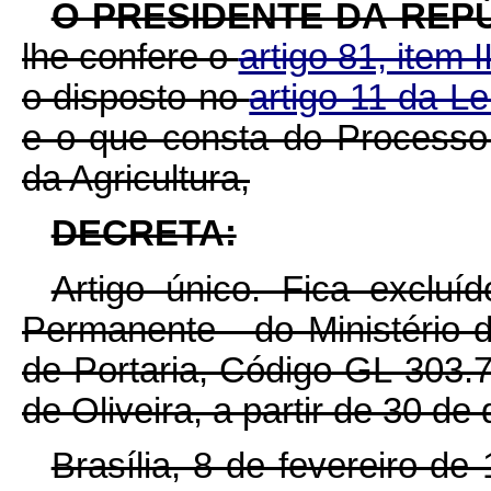
O PRESIDENTE DA REPÚ
lhe confere o
artigo 81, item I
o disposto no
artigo 11 da L
e o que consta do Processo 
da Agricultura,
DECRETA:
Artigo único. Fica exclu
Permanente - do Ministério d
de Portaria, Código GL-303.7
de Oliveira, a partir de 30 d
Brasília, 8 de fevereiro d