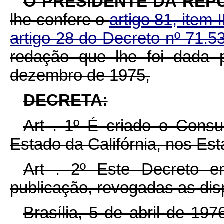
O PRESIDENTE DA REPÚ
lhe confere o
artigo 81, item I
artigo 28 do Decreto nº 71.
redação que lhe foi dada 
dezembro de 1975,
DECRETA:
Art
. 1º É criado o Consu
Estado da Califórnia, nos Es
Art
. 2º Este Decreto e
publicação, revogadas as dis
Brasília, 5 de abril de 19